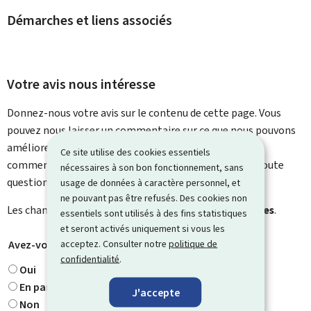
Démarches et liens associés
Votre avis nous intéresse
Donnez-nous votre avis sur le contenu de cette page. Vous
pouvez nous laisser un commentaire sur ce que nous pouvons
améliorer. Vous ne recevrez pas de réponse à votre
Ce site utilise des cookies essentiels
commentaire. Utilisez le formulaire de contact pour toute
nécessaires à son bon fonctionnement, sans
question particulière.
usage de données à caractère personnel, et
ne pouvant pas être refusés. Des cookies non
Les champs marqués d’une étoile (
*
) sont
obligatoires
.
essentiels sont utilisés à des fins statistiques
et seront activés uniquement si vous les
acceptez. Consulter notre
politique de
Avez-vous trouvé ce que vous cherchiez ?
*
confidentialité
.
Oui
En partie
J'accepte
Non