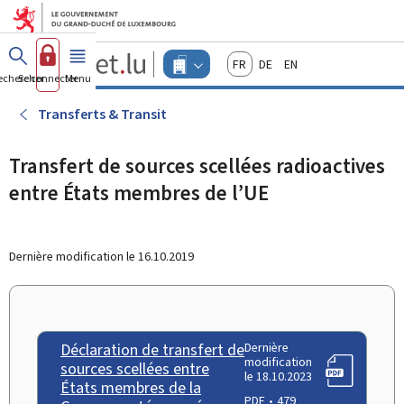
Aller au menu principal
Aller au contenu
Guichet.lu
Français
Deutsch
English
Changer
echercher
Se connecter
Menu
principal
-
d'espace
Entreprises
-
Transferts & Transit
Menu
entreprises
actif
Transfert de sources scellées radioactives
entre États membres de l’UE
Dernière modification le
16.10.2019
Déclaration de transfert de
Dernière
modification
sources scellées entre
le 18.10.2023
États membres de la
PDF
479