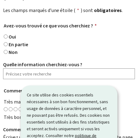
Les champs marqués d’une étoile (
*
) sont
obligatoires
.
Avez-vous trouvé ce que vous cherchiez ?
*
Oui
En partie
Non
Quelle information cherchiez-vous ?
Comment évaluez-vous cette page ?
*
Ce site utilise des cookies essentiels
Très mauvaise
nécessaires à son bon fonctionnement, sans
usage de données à caractère personnel, et
ne pouvant pas être refusés. Des cookies non
Très bonne
essentiels sont utilisés à des fins statistiques
et seront activés uniquement si vous les
Comment pouvons-nous l'améliorer ?
acceptez. Consulter notre
politique de
Écrivez un commentaire et aidez-nous à améliorer cette page.