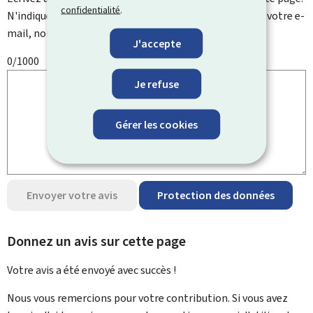
confidentialité
.
N'indiquez pas d'informations personnelles telles que votre e-
mail, nom, numéro de téléphone, etc.
J'accepte
0/1000
Je refuse
Gérer les cookies
Envoyer votre avis
Protection des données
Donnez un avis sur cette page
Votre avis a été envoyé avec
succès !
Nous vous remercions pour votre contribution. Si vous avez