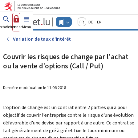
Aller au menu principal
Aller au contenu
Guichet.lu
Français
Deutsch
English
Changer
echercher
Se connecter
Menu
principal
-
d'espace
Entreprises
-
Variation de taux d'intérêt
Menu
entreprises
actif
Couvrir les risques de change par l'achat
ou la vente d'options (Call / Put)
Dernière modification le
11.06.2018
L’option de change est un contrat entre 2 parties qui a pour
objectif de couvrir l’entreprise contre le risque d'une évolution
défavorable d'une devise par rapport à une autre. Ce contrat se
fait généralement de gré à gré et fixe le taux minimum ou