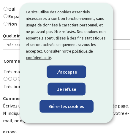
Oui
Ce site utilise des cookies essentiels
En partie
nécessaires à son bon fonctionnement, sans
Non
usage de données à caractère personnel, et
ne pouvant pas être refusés. Des cookies non
Quelle information cherchiez-vous ?
essentiels sont utilisés à des fins statistiques
et seront activés uniquement si vous les
acceptez. Consulter notre
politique de
confidentialité
.
Comment évaluez-vous cette page ?
*
Très mauvaise
J'accepte
Très bonne
Je refuse
Comment pouvons-nous l'améliorer ?
Écrivez un commentaire et aidez-nous à améliorer cette page.
Gérer les cookies
N'indiquez pas d'informations personnelles telles que votre e-
mail, nom, numéro de téléphone, etc.
0/1000