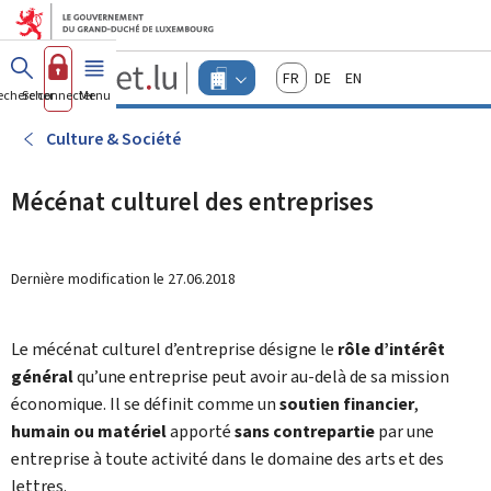
Aller au menu principal
Aller au contenu
Guichet.lu
Français
Deutsch
English
Changer
echercher
Se connecter
Menu
principal
-
d'espace
Entreprises
-
Culture & Société
Menu
entreprises
actif
Mécénat culturel des entreprises
Dernière modification le
27.06.2018
Le mécénat culturel d’entreprise désigne le
rôle d’intérêt
général
qu’une entreprise peut avoir au-delà de sa mission
économique. Il se définit comme un
soutien financier
,
humain ou matériel
apporté
sans contrepartie
par une
entreprise à toute activité dans le domaine des arts et des
lettres.