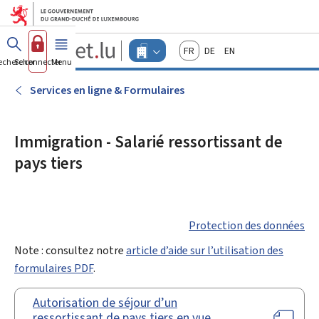
Aller au menu principal
Aller au contenu
Guichet.lu
Français
Deutsch
English
Changer
echercher
Se connecter
Menu
principal
-
d'espace
Entreprises
-
Services en ligne & Formulaires
Menu
entreprises
actif
Immigration - Salarié ressortissant de
pays tiers
Protection des données
Note : consultez notre
article d’aide sur l’utilisation des
formulaires PDF
.
Autorisation de séjour d’un
ressortissant de pays tiers en vue