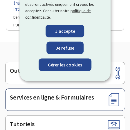
travailleur transféré temporaire
et seront activés uniquement si vous les
intragroupe
acceptez. Consulter notre
politique de
confidentialité
.
Dernière modification le 18.10.2023
PDF
92 Ko
J'accepte
Je refuse
Gérer les cookies
Outils
Pied
de
page
Services en ligne & Formulaires
Tutoriels