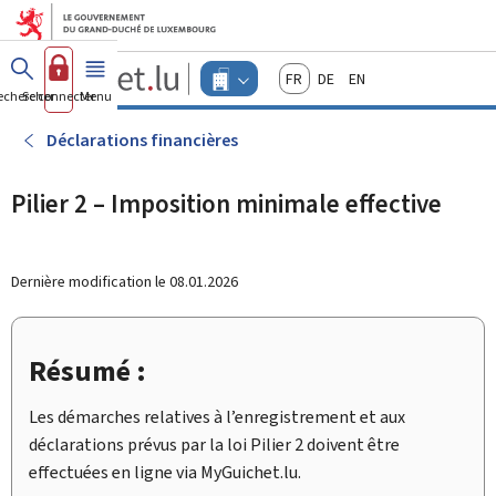
Aller au menu principal
Aller au contenu
Guichet.lu
Français
Deutsch
English
Changer
echercher
Se connecter
Menu
principal
-
d'espace
Entreprises
-
Déclarations financières
Menu
entreprises
actif
Pilier 2 – Imposition minimale effective
Dernière modification le
08.01.2026
Résumé :
Les démarches relatives à l’enregistrement et aux
déclarations prévus par la loi Pilier 2 doivent être
effectuées en ligne via
My
Guichet.lu.