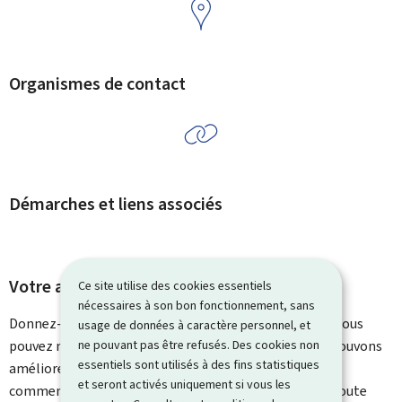
Organismes de contact
Démarches et liens associés
Votre avis nous intéresse
Ce site utilise des cookies essentiels
nécessaires à son bon fonctionnement, sans
Donnez-nous votre avis sur le contenu de cette page. Vous
usage de données à caractère personnel, et
ne pouvant pas être refusés. Des cookies non
pouvez nous laisser un commentaire sur ce que nous pouvons
essentiels sont utilisés à des fins statistiques
améliorer. Vous ne recevrez pas de réponse à votre
et seront activés uniquement si vous les
commentaire. Utilisez le formulaire de contact pour toute