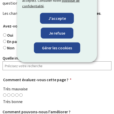
acceptez. Consulter notre
politique de
question particulière.
confidentialité
.
Les champs marqués d’une étoile (
*
) sont
obligatoires
.
J'accepte
Avez-vous trouvé ce que vous cherchiez ?
*
Je refuse
Oui
En partie
Gérer les cookies
Non
Quelle information cherchiez-vous ?
Comment évaluez-vous cette page ?
*
Très mauvaise
Très bonne
Comment pouvons-nous l'améliorer ?