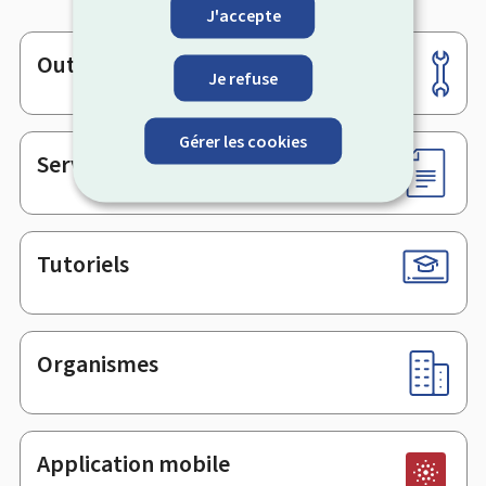
J'accepte
Outils
Pied
Je refuse
de
page
Gérer les cookies
Services en ligne & Formulaires
Tutoriels
Organismes
Application mobile