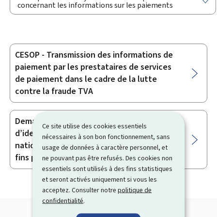
concernant les informations sur les paiements
CESOP - Transmission des informations de
Sous-
paiement par les prestataires de services
rubriques
de paiement dans le cadre de la lutte
contre la fraude TVA
Demande d’attribution du numéro
Ce site utilise des cookies essentiels
d’identification national dans le Registre
nécessaires à son bon fonctionnement, sans
national des personnes physiques à des
usage de données à caractère personnel, et
fins professionnelles
ne pouvant pas être refusés. Des cookies non
essentiels sont utilisés à des fins statistiques
et seront activés uniquement si vous les
acceptez. Consulter notre
politique de
confidentialité
.