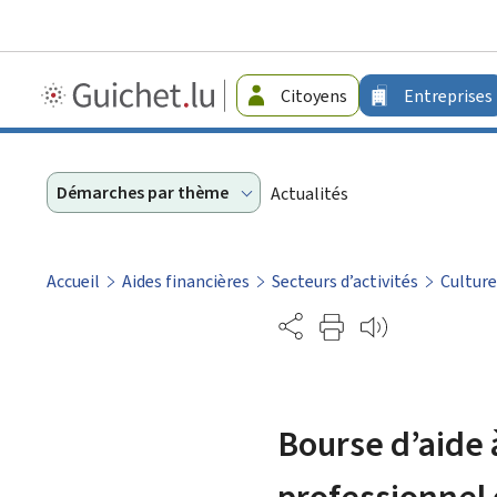
Guichet.lu
Citoyens
Entreprises
-
Entreprises
Démarches par thème
Actualités
Accueil
Aides financières
Secteurs d’activités
Culture
Partage
Bourse d’aide 
professionnel d