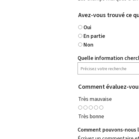
Avez-vous trouvé ce qu
Oui
En partie
Non
Quelle information cherc
Comment évaluez-vous
Très mauvaise
Très bonne
Comment pouvons-nous l'
Écrivez un commentaire et 