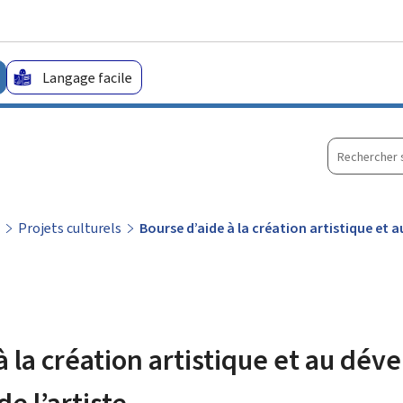
Aller au menu principal
Aller au contenu
Langage facile
Recherche
sur
le
site
Projets culturels
Bourse d’aide à la création artistique et
à la création artistique et au dé
e l’artiste