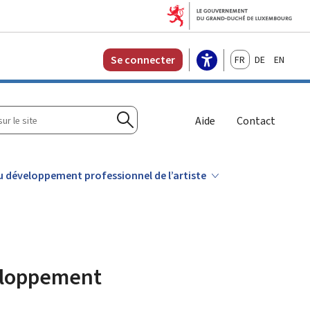
Français
Deutsch
English
Se connecter
r
Aide
Contact
Rechercher
 au développement professionnel de l’artiste
veloppement