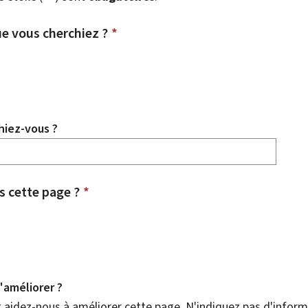
e vous cherchiez ?
*
hiez-vous ?
 cette page ?
*
améliorer ?
aidez-nous à améliorer cette page. N'indiquez pas d'informa