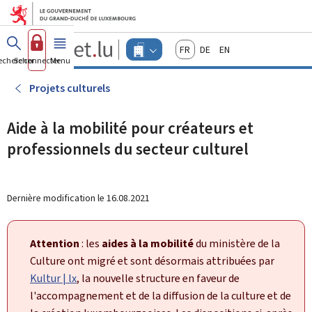
Aller au menu principal
Aller au contenu
Guichet.lu
Français
Deutsch
English
Changer
echercher
Se connecter
Menu
principal
-
d'espace
Entreprises
-
Projets culturels
Menu
entreprises
actif
Aide à la mobilité pour créateurs et
professionnels du secteur culturel
Dernière modification le
16.08.2021
Attention
: les
aides à la mobilité
du ministère de la
Culture ont migré et sont désormais attribuées par
Kultur | lx
, la nouvelle structure en faveur de
l'accompagnement et de la diffusion de la culture et de