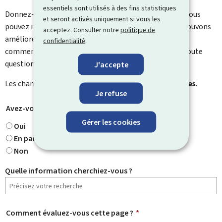
essentiels sont utilisés à des fins statistiques
Donnez-nous votre avis sur le contenu de cette page. Vous
et seront activés uniquement si vous les
pouvez nous laisser un commentaire sur ce que nous pouvons
acceptez. Consulter notre
politique de
améliorer. Vous ne recevrez pas de réponse à votre
confidentialité
.
commentaire. Utilisez le formulaire de contact pour toute
question particulière.
J'accepte
Les champs marqués d’une étoile (
*
) sont
obligatoires
.
Je refuse
Avez-vous trouvé ce que vous cherchiez ?
*
Gérer les cookies
Oui
En partie
Non
Quelle information cherchiez-vous ?
Comment évaluez-vous cette page ?
*