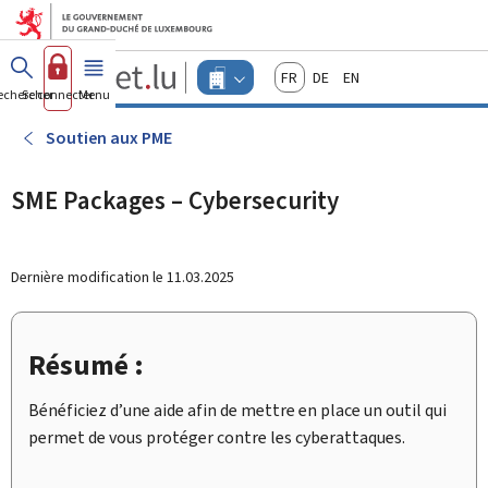
Aller au menu principal
Aller au contenu
Guichet.lu
Français
Deutsch
English
Changer
echercher
Se connecter
Menu
principal
-
d'espace
Entreprises
-
Soutien aux PME
Menu
entreprises
actif
SME Packages – Cybersecurity
Dernière modification le
11.03.2025
Résumé :
Bénéficiez d’une aide afin de mettre en place un outil qui
permet de vous protéger contre les cyberattaques.