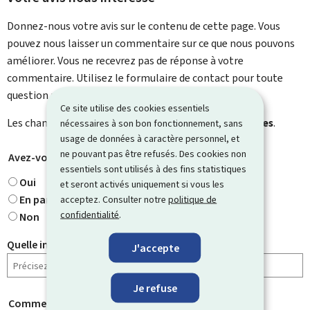
Donnez-nous votre avis sur le contenu de cette page. Vous
pouvez nous laisser un commentaire sur ce que nous pouvons
améliorer. Vous ne recevrez pas de réponse à votre
commentaire. Utilisez le formulaire de contact pour toute
question particulière.
Ce site utilise des cookies essentiels
Les champs marqués d’une étoile (
*
) sont
obligatoires
.
nécessaires à son bon fonctionnement, sans
usage de données à caractère personnel, et
ne pouvant pas être refusés. Des cookies non
Avez-vous trouvé ce que vous cherchiez ?
*
essentiels sont utilisés à des fins statistiques
Oui
et seront activés uniquement si vous les
En partie
acceptez. Consulter notre
politique de
confidentialité
.
Non
Quelle information cherchiez-vous ?
J'accepte
Je refuse
Comment évaluez-vous cette page ?
*