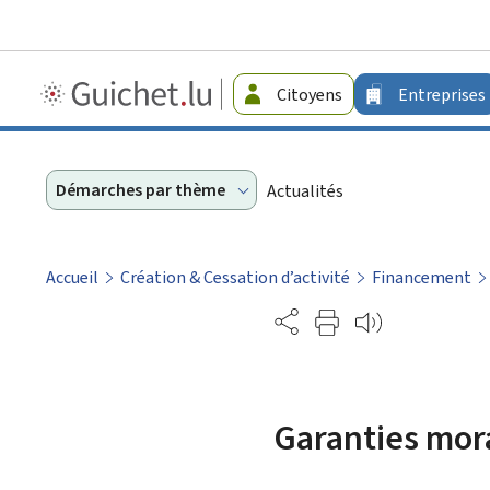
Guichet.lu
Citoyens
Entreprises
-
Entreprises
Démarches par thème
Actualités
Accueil
Création & Cessation d’activité
Financement
Partage
Garanties mor