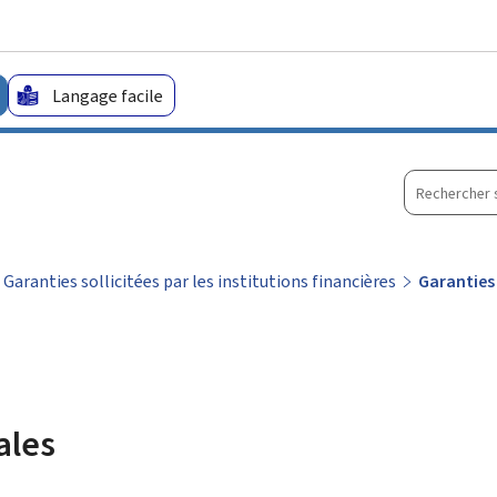
Aller au menu principal
Aller au contenu
Langage facile
Recherche
sur
le
site
Garanties sollicitées par les institutions financières
Garanties
ales