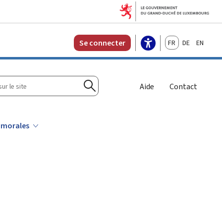
Français
Deutsch
English
Se connecter
r
Aide
Contact
Rechercher
 morales