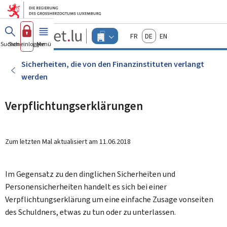
Zum Hauptmenü
Zum Inhalt
Guichet.lu
Français
Deutsch
English
Changer
Suchen
Sich einloggen
Menü
Haupt-
-
d'espace
Unternehmen
-
Sicherheiten, die von den Finanzinstituten verlangt
Menu
werden
unternehmen
actif
Verpflichtungserklärungen
Zum letzten Mal aktualisiert am
11.06.2018
Im Gegensatz zu den dinglichen Sicherheiten und
Personensicherheiten handelt es sich bei einer
Verpflichtungserklärung um eine einfache Zusage vonseiten
des Schuldners, etwas zu tun oder zu unterlassen.