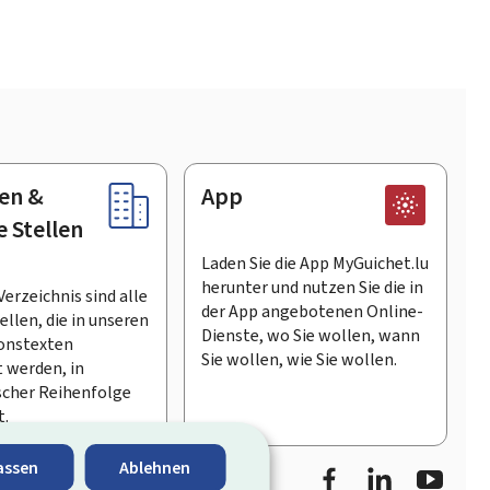
en &
App
e Stellen
Laden Sie die App MyGuichet.lu
herunter und nutzen Sie die in
Verzeichnis sind alle
der App angebotenen Online-
llen, die in unseren
Dienste, wo Sie wollen, wann
onstexten
Sie wollen, wie Sie wollen.
 werden, in
scher Reihenfolge
t.
Facebook
LinkedIn
Youtu
assen
Ablehnen