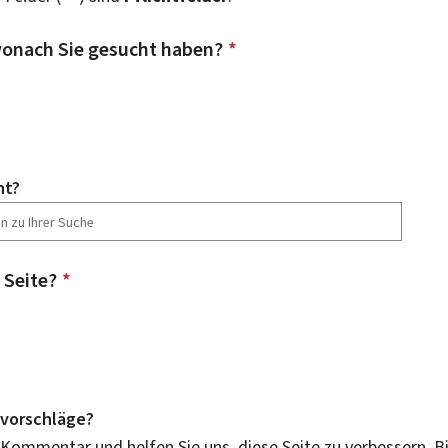
onach Sie gesucht haben?
*
ht?
 Seite?
*
vorschläge?
 Kommentar und helfen Sie uns, diese Seite zu verbessern. B