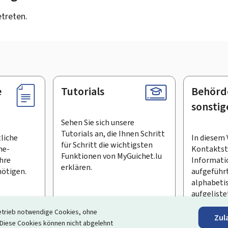
etreten.
e
Tutorials
Behörd
sonstig
Sehen Sie sich unsere
Tutorials an, die Ihnen Schritt
tliche
In diesem 
für Schritt die wichtigsten
ne-
Kontaktste
Funktionen von MyGuichet.lu
Ihre
Informati
erklären.
ötigen.
aufgeführt
alphabeti
aufgeliste
etrieb notwendige Cookies, ohne
Zul
en Newsletter abonnieren
iese Cookies können nicht abgelehnt