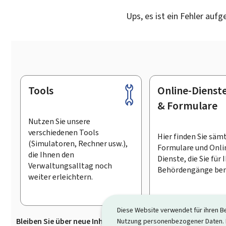
Ups, es ist ein Fehler aufg
Tools
Online-Dienst
Footer
& Formulare
Nutzen Sie unsere
verschiedenen Tools
Hier finden Sie säm
(Simulatoren, Rechner usw.),
Formulare und Onli
die Ihnen den
Dienste, die Sie für 
Verwaltungsalltag noch
Behördengänge ben
weiter erleichtern.
Diese Website verwendet für ihren B
Bleiben Sie über neue Inhalte auf Guichet.lu informiert
D
Nutzung personenbezogener Daten. D