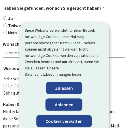
Haben Sie gefunden, wonach Sie gesucht haben?
*
Ja
Teilweise
Diese Website verwendet für ihren Betrieb
Nein
notwendige Cookies, ohne Nutzung
personenbezogener Daten. Diese Cookies
Wonach haben Sie gesucht?
können nicht abgelehnt werden. Nicht
notwendige Cookies werden zu statistischen
Zwecken benutzt und nur aktiviert, wenn Sie
sie zulassen. Unsere
Wie bewerten Sie diese Seite?
*
Datenschutzbestimmungen
lesen.
Sehr schlecht
Zulassen
Sehr gut
Haben Sie Verbesserungsvorschläge?
Ablehnen
Hinterlassen Sie uns einen Kommentar und helfen Sie uns,
diese Seite zu verbessern. Bitte geben Sie keine
Cookies verwalten
personenbezogenen Daten an, wie zum Beispiel Ihre E-Mail-