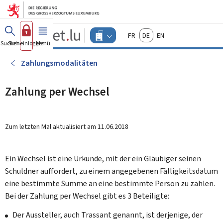
Zum Hauptmenü
Zum Inhalt
Guichet.lu
Français
Deutsch
English
Changer
Suchen
Sich einloggen
Menü
Haupt-
-
d'espace
Unternehmen
-
Zahlungsmodalitäten
Menu
unternehmen
actif
Zahlung per Wechsel
Zum letzten Mal aktualisiert am
11.06.2018
Ein Wechsel ist eine Urkunde, mit der ein Gläubiger seinen
Schuldner auffordert, zu einem angegebenen Fälligkeitsdatum
eine bestimmte Summe an eine bestimmte Person zu zahlen.
Bei der Zahlung per Wechsel gibt es 3 Beteiligte:
Der Aussteller, auch Trassant genannt, ist derjenige, der