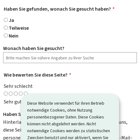
Haben Sie gefunden, wonach Sie gesucht haben?
*
Ja
Teilweise
Nein
Wonach haben Sie gesucht?
Wie bewerten Sie diese Seite?
*
Sehr schlecht
Sehr gut
Diese Website verwendet für ihren Betrieb
notwendige Cookies, ohne Nutzung
Haben Sie Verbesserungsvorschläge?
personenbezogener Daten. Diese Cookies
Hinterlassen Sie uns einen Kommentar und helfen Sie uns,
können nicht abgelehnt werden. Nicht
diese Seite zu verbessern. Bitte geben Sie keine
notwendige Cookies werden zu statistischen
personenbezogenen Daten an, wie zum Beispiel Ihre E-Mail-
Zwecken benutzt und nur aktiviert, wenn Sie