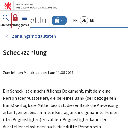
Zum Hauptmenü
Zum Inhalt
Guichet.lu
Français
Deutsch
English
Changer
Suchen
Sich einloggen
Menü
Haupt-
-
d'espace
Unternehmen
-
Zahlungsmodalitäten
Menu
unternehmen
actif
Scheckzahlung
Zum letzten Mal aktualisiert am
11.06.2018
Ein Scheck ist ein schriftliches Dokument, mit dem eine
Person (der Aussteller), die bei einer Bank (der bezogenen
Bank) verfügbare Mittel besitzt, dieser Bank die Anweisung
erteilt, einen bestimmten Betrag an eine genannte Person
(den Begünstigten) zu zahlen. Begünstigter kann der
Aussteller selbst oder auch eine dritte Person sein.