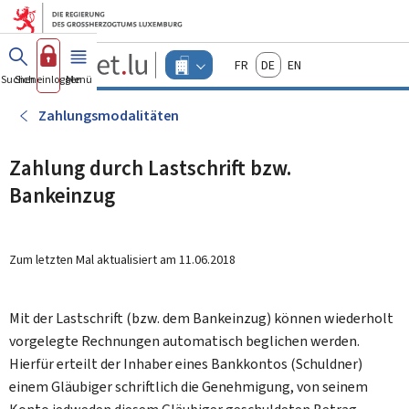
Zum Hauptmenü
Zum Inhalt
Guichet.lu
Français
Deutsch
English
Changer
Suchen
Sich einloggen
Menü
Haupt-
-
d'espace
Unternehmen
-
Zahlungsmodalitäten
Menu
unternehmen
actif
Zahlung durch Lastschrift bzw.
Bankeinzug
Zum letzten Mal aktualisiert am
11.06.2018
Mit der Lastschrift (bzw. dem Bankeinzug) können wiederholt
vorgelegte Rechnungen automatisch beglichen werden.
Hierfür erteilt der Inhaber eines Bankkontos (Schuldner)
einem Gläubiger schriftlich die Genehmigung, von seinem