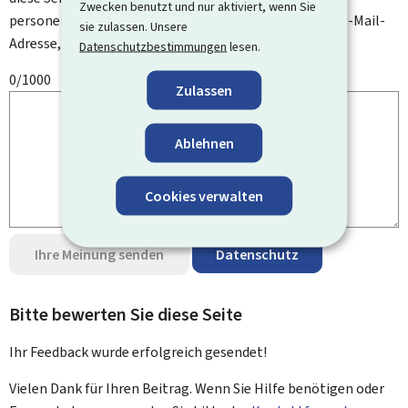
Zwecken benutzt und nur aktiviert, wenn Sie
personenbezogenen Daten an, wie zum Beispiel Ihre E-Mail-
sie zulassen. Unsere
Adresse, Ihren Namen oder Ihre Telefonnummer.
Datenschutzbestimmungen
lesen.
0/1000
Zulassen
Ablehnen
Cookies verwalten
Ihre Meinung senden
Datenschutz
Bitte bewerten Sie diese Seite
Ihr Feedback wurde
erfolgreich
gesendet!
Vielen Dank für Ihren Beitrag. Wenn Sie Hilfe benötigen oder