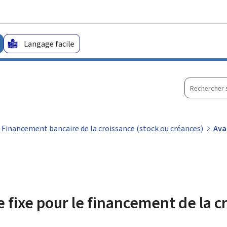
Aller au menu principal
Aller au contenu
Langage facile
Recherche
sur
le
site
Financement bancaire de la croissance (stock ou créances)
Ava
 fixe pour le financement de la c