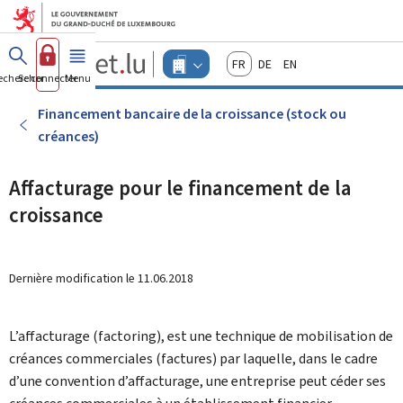
Aller au menu principal
Aller au contenu
Guichet.lu
Français
Deutsch
English
Changer
echercher
Se connecter
Menu
principal
-
d'espace
Entreprises
-
Financement bancaire de la croissance (stock ou
Menu
créances)
entreprises
actif
Affacturage pour le financement de la
croissance
Dernière modification le
11.06.2018
L’affacturage (factoring), est une technique de mobilisation de
créances commerciales (factures) par laquelle, dans le cadre
d’une convention d’affacturage, une entreprise peut céder ses