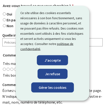
Avez-vous trouvé ce que vous cherchiez ?
*
Ce site utilise des cookies essentiels
Oui
nécessaires à son bon fonctionnement, sans
En partie
usage de données à caractère personnel, et
Non
ne pouvant pas être refusés. Des cookies non
essentiels sont utilisés à des fins statistiques
Quelle information cherchiez-vous ?
et seront activés uniquement si vous les
acceptez. Consulter notre
politique de
confidentialité
.
Comment évaluez-vous cette page ?
*
J'accepte
Très mauvaise
Je refuse
Très bonne
Comment pouvons-nous l'améliorer ?
Gérer les cookies
Écrivez un commentaire et aidez-nous à améliorer cette page.
N'indiquez pas d'informations personnelles telles que votre e-
mail, nom, numéro de téléphone, etc.