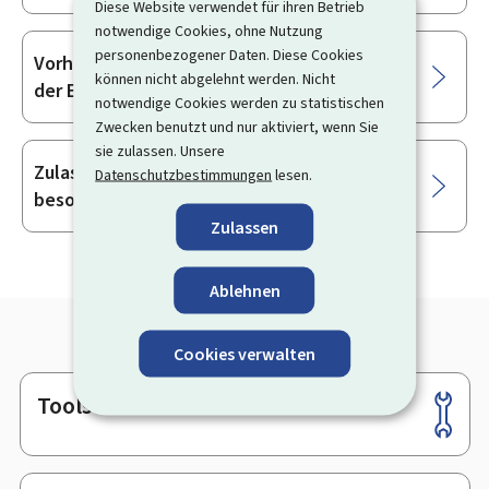
Diese Website verwendet für ihren Betrieb
notwendige Cookies, ohne Nutzung
personenbezogener Daten. Diese Cookies
Vorherige Einholung von Informationen bei
können nicht abgelehnt werden. Nicht
der ECHA
notwendige Cookies werden zu statistischen
Zwecken benutzt und nur aktiviert, wenn Sie
sie zulassen. Unsere
Zulassung für die Verwendung von
Datenschutzbestimmungen
lesen.
besorgniserregenden Stoffen
Zulassen
Ablehnen
Cookies verwalten
Tools
Footer