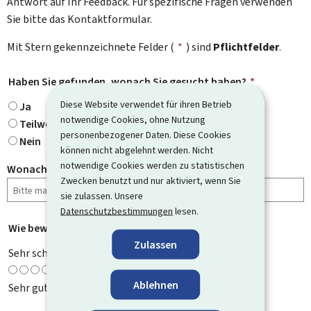
Antwort auf Ihr Feedback. Für spezifische Fragen verwenden
Sie bitte das Kontaktformular.
Mit Stern gekennzeichnete Felder (
*
) sind
Pflichtfelder
.
Haben Sie gefunden, wonach Sie gesucht haben?
*
Diese Website verwendet für ihren Betrieb
Ja
notwendige Cookies, ohne Nutzung
Teilweise
personenbezogener Daten. Diese Cookies
Nein
können nicht abgelehnt werden. Nicht
notwendige Cookies werden zu statistischen
Wonach haben Sie gesucht?
Zwecken benutzt und nur aktiviert, wenn Sie
sie zulassen. Unsere
Datenschutzbestimmungen
lesen.
Wie bewerten Sie diese Seite?
*
Zulassen
Sehr schlecht
Ablehnen
Sehr gut