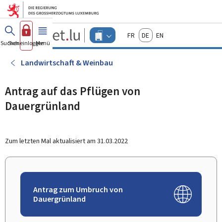
Zum Hauptmenü
Zum Inhalt
Guichet.lu
Français
Deutsch
English
Changer
Suchen
Sich einloggen
Menü
Haupt-
-
d'espace
Unternehmen
-
Landwirtschaft & Weinbau
Menu
unternehmen
actif
Antrag auf das Pflügen von
Dauergrünland
Zum letzten Mal aktualisiert am
31.03.2022
Antrag zum Umbruch von
Dauergrünland