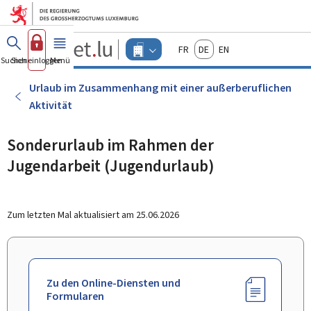
Zum Hauptmenü
Zum Inhalt
Guichet.lu
Français
Deutsch
English
Changer
Suchen
Sich einloggen
Menü
Haupt-
-
d'espace
Unternehmen
-
Urlaub im Zusammenhang mit einer außerberuflichen
Menu
Aktivität
unternehmen
actif
Sonderurlaub im Rahmen der
Jugendarbeit (Jugendurlaub)
Zum letzten Mal aktualisiert am
25.06.2026
Zu den Online-Diensten und
Formularen