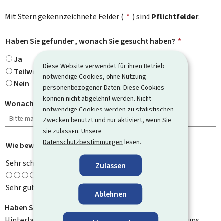
Mit Stern gekennzeichnete Felder (
*
) sind
Pflichtfelder
.
Haben Sie gefunden, wonach Sie gesucht haben?
*
Ja
Diese Website verwendet für ihren Betrieb
Teilweise
notwendige Cookies, ohne Nutzung
Nein
personenbezogener Daten. Diese Cookies
können nicht abgelehnt werden. Nicht
Wonach haben Sie gesucht?
notwendige Cookies werden zu statistischen
Zwecken benutzt und nur aktiviert, wenn Sie
sie zulassen. Unsere
Datenschutzbestimmungen
lesen.
Wie bewerten Sie diese Seite?
*
Sehr schlecht
Zulassen
Sehr gut
Ablehnen
Haben Sie Verbesserungsvorschläge?
Hinterlassen Sie uns einen Kommentar und helfen Sie uns,