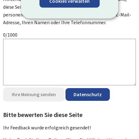
Cookies verwalten
diese Seite zu verbessern. Bitte geben Sie keine
personenbezogenen Daten an, wie zum Beispiel Ihre E-Mail-
Adresse, Ihren Namen oder Ihre Telefonnummer.
0/1000
Ihre Meinung senden
Datenschutz
Bitte bewerten Sie diese Seite
Ihr Feedback wurde
erfolgreich
gesendet!