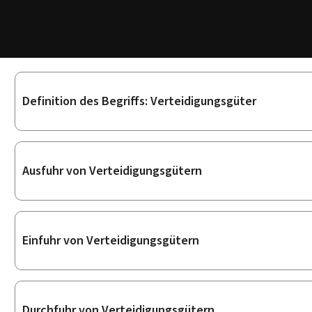
Unterrubriken
Definition des Begriffs: Verteidigungsgüter
Ausfuhr von Verteidigungsgütern
Einfuhr von Verteidigungsgütern
Durchfuhr von Verteidigungsgütern