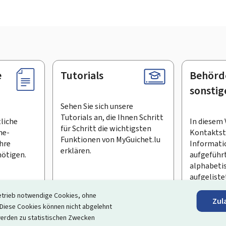
e
Tutorials
Behörd
sonstig
Sehen Sie sich unsere
Tutorials an, die Ihnen Schritt
tliche
In diesem 
für Schritt die wichtigsten
ne-
Kontaktste
Funktionen von MyGuichet.lu
Ihre
Informati
erklären.
ötigen.
aufgeführt
alphabeti
aufgeliste
etrieb notwendige Cookies, ohne
Zul
en Newsletter abonnieren
iese Cookies können nicht abgelehnt
erden zu statistischen Zwecken
ortal, das Ihre Interaktion mit dem Staat vereinfacht
. Es gew