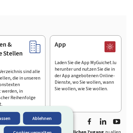
en &
App
e Stellen
Laden Sie die App MyGuichet.lu
herunter und nutzen Sie die in
Verzeichnis sind alle
der App angebotenen Online-
llen, die in unseren
Dienste, wo Sie wollen, wann
onstexten
Sie wollen, wie Sie wollen.
 werden, in
scher Reihenfolge
t.
Facebook
LinkedIn
Youtu
assen
Ablehnen
ährt
schnellen und benutzerfreundlichen Zugang
zu allen
Cookies verwalten