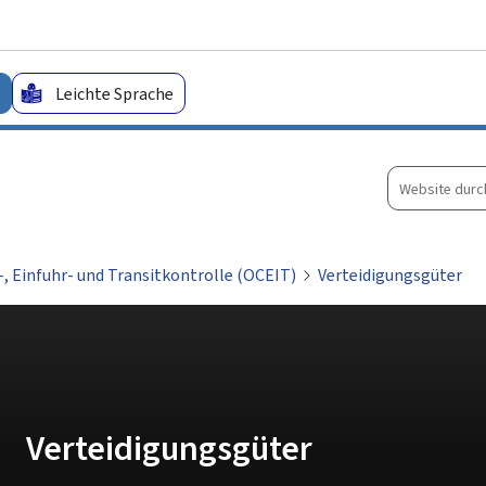
Zum Hauptmenü
Zum Inhalt
Leichte Sprache
Website
durchsuche
-, Einfuhr- und Transitkontrolle (OCEIT)
Verteidigungsgüter
Verteidigungsgüter