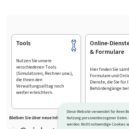
Tools
Online-Dienst
Footer
& Formulare
Nutzen Sie unsere
verschiedenen Tools
Hier finden Sie säm
(Simulatoren, Rechner usw.),
Formulare und Onli
die Ihnen den
Dienste, die Sie für 
Verwaltungsalltag noch
Behördengänge ben
weiter erleichtern.
Diese Website verwendet für ihren B
Bleiben Sie über neue Inhalte auf Guichet.lu informiert
D
Nutzung personenbezogener Daten. D
werden. Nicht notwendige Cookies w
Guichet.lu ist ein
Informationsp