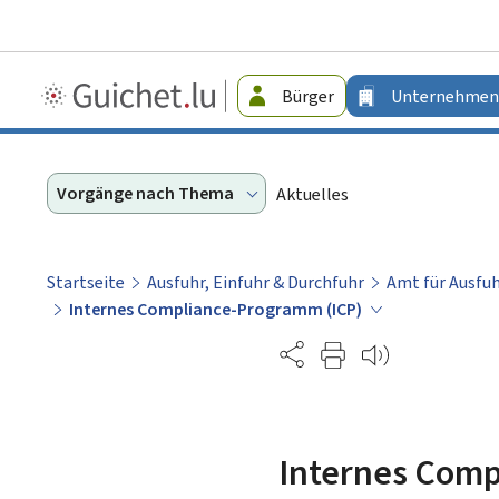
Guichet.lu
Bürger
Unternehmen
-
Unternehmen
Vorgänge nach Thema
Aktuelles
Startseite
Ausfuhr, Einfuhr & Durchfuhr
Amt für Ausfuh
Internes Compliance-Programm (ICP)
Partage
Internes Comp