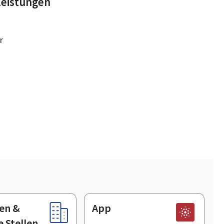
leistungen
r
en &
App
e Stellen