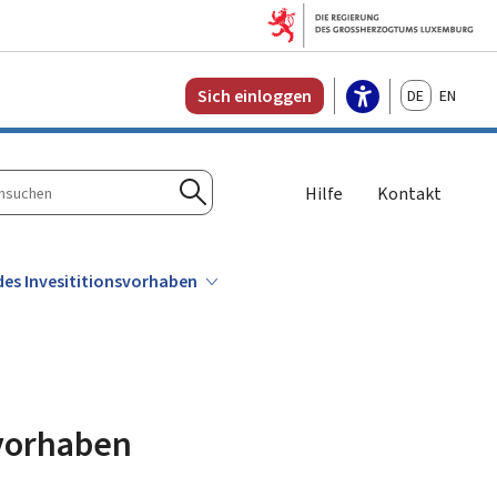
Deutsch
English
Sich einloggen
Hilfe
Kontakt
n
Suchen
ndes Invesititionsvorhaben
svorhaben