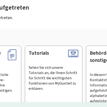
 aufgetreten
etreten.
e
Tutorials
Behörd
sonstig
Sehen Sie sich unsere
Tutorials an, die Ihnen Schritt
tliche
In diesem 
für Schritt die wichtigsten
ne-
Kontaktste
Funktionen von MyGuichet.lu
Ihre
Informati
erklären.
ötigen.
aufgeführt
alphabeti
aufgeliste