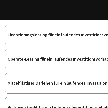
Unterrubriken
Finanzierungsleasing für ein laufendes Investitionsv
Operate-Leasing für ein laufendes Investitionsvorha
Mittelfristiges Darlehen für ein laufendes Investiti
Roll-over-Kredit für ein laufendes Invesititionsvorha