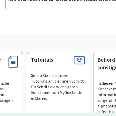
e
Tutorials
Behörd
sonstig
Sehen Sie sich unsere
Tutorials an, die Ihnen Schritt
tliche
In diesem 
für Schritt die wichtigsten
ne-
Kontaktste
Funktionen von MyGuichet.lu
Ihre
Informati
erklären.
ötigen.
aufgeführt
alphabeti
aufgeliste