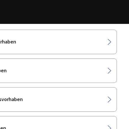
orhaben
ben
onsvorhaben
ben