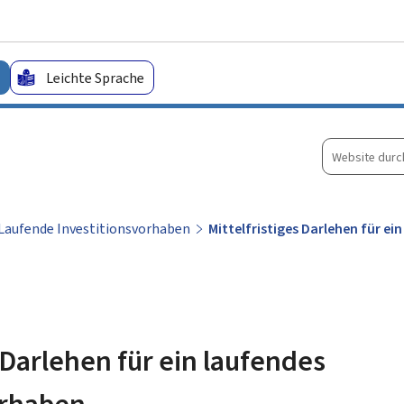
Zum Hauptmenü
Zum Inhalt
Leichte Sprache
Website
durchsuche
Laufende Investitionsvorhaben
Mittelfristiges Darlehen für e
s Darlehen für ein laufendes
orhaben