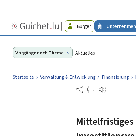
Guichet.lu
Bürger
Unternehmen
-
Unternehmen
Vorgänge nach Thema
Aktuelles
Startseite
Verwaltung & Entwicklung
Finanzierung
Partage
Mittelfristige
Investitionsv