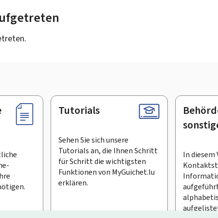
 aufgetreten
etreten.
e
Tutorials
Behörd
sonstig
Sehen Sie sich unsere
Tutorials an, die Ihnen Schritt
tliche
In diesem 
für Schritt die wichtigsten
ne-
Kontaktste
Funktionen von MyGuichet.lu
Ihre
Informati
erklären.
ötigen.
aufgeführt
alphabeti
aufgeliste