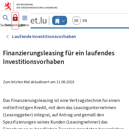
Zum Hauptmenü
Zum Inhalt
Guichet.lu
Deutsch
English
Changer
Suchen
Sich einloggen
Menü
Haupt-
-
d'espace
Unternehmen
-
Laufende Investitionsvorhaben
Menu
unternehmen
actif
Finanzierungsleasing für ein laufendes
Investitionsvorhaben
Zum letzten Mal aktualisiert am
11.06.2018
Das Finanzierungsleasing ist eine Vertragstechnik für einen
mittelfristigen Kredit, mit dem das Leasingunternehmen
(Leasinggeber) integral, auf Antrag und gemäß den
Spezifizierungen seines Kunden (Leasingnehmer) das