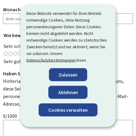
Wonach haben Sie gesucht?
Diese Website verwendet für ihren Betrieb
notwendige Cookies, ohne Nutzung
personenbezogener Daten. Diese Cookies
können nicht abgelehnt werden. Nicht
Wie bewerten Sie diese Seite?
*
notwendige Cookies werden zu statistischen
Sehr schlecht
Zwecken benutzt und nur aktiviert, wenn Sie
sie zulassen. Unsere
Datenschutzbestimmungen
lesen.
Sehr gut
Haben Sie Verbesserungsvorschläge?
Zulassen
Hinterlassen Sie uns einen Kommentar und helfen Sie uns,
diese Seite zu verbessern. Bitte geben Sie keine
Ablehnen
personenbezogenen Daten an, wie zum Beispiel Ihre E-Mail-
Adresse, Ihren Namen oder Ihre Telefonnummer.
Cookies verwalten
0/1000