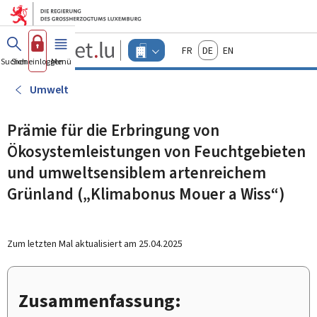
Zum Hauptmenü
Zum Inhalt
Guichet.lu
Français
Deutsch
English
Changer
Suchen
Sich einloggen
Menü
Haupt-
-
d'espace
Unternehmen
-
Umwelt
Menu
unternehmen
actif
Prämie für die Erbringung von
Ökosystemleistungen von Feuchtgebieten
und umweltsensiblem artenreichem
Grünland („Klimabonus Mouer a Wiss“)
Zum letzten Mal aktualisiert am
25.04.2025
Zusammenfassung: