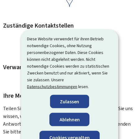
Zuständige Kontaktstellen
Diese Website verwendet für ihren Betrieb
notwendige Cookies, ohne Nutzung
personenbezogener Daten. Diese Cookies
können nicht abgelehnt werden. Nicht
Verwandte Vorgänge und Links
notwendige Cookies werden zu statistischen
Zwecken benutzt und nur aktiviert, wenn Sie
sie zulassen. Unsere
Datenschutzbestimmungen
lesen.
Ihre Meinung interessiert uns
Zulassen
Teilen Sie uns Ihre Meinung zu dieser Seite mit. Lassen Sie uns
wissen, was wir verbessern können. Sie erhalten keine
Ablehnen
Antwort auf Ihr Feedback. Für spezifische Fragen verwenden
Sie bitte das Kontaktformular.
Cookies verwalten