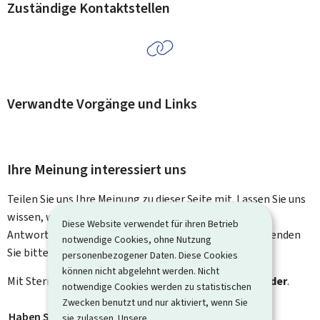
Zuständige Kontaktstellen
Verwandte Vorgänge und Links
Ihre Meinung interessiert uns
Teilen Sie uns Ihre Meinung zu dieser Seite mit. Lassen Sie uns
wissen, was wir verbessern können. Sie erhalten keine
Diese Website verwendet für ihren Betrieb
Antwort auf Ihr Feedback. Für spezifische Fragen verwenden
notwendige Cookies, ohne Nutzung
Sie bitte das Kontaktformular.
personenbezogener Daten. Diese Cookies
können nicht abgelehnt werden. Nicht
Mit Stern gekennzeichnete Felder (
*
) sind
Pflichtfelder
.
notwendige Cookies werden zu statistischen
Zwecken benutzt und nur aktiviert, wenn Sie
Haben Sie gefunden, wonach Sie gesucht haben?
*
sie zulassen. Unsere