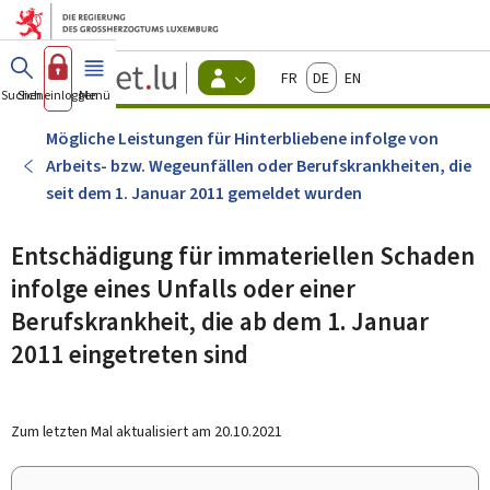
Zum Hauptmenü
Zum Inhalt
Guichet.lu
Français
Deutsch
English
Changer
Suchen
Sich einloggen
Menü
Haupt-
-
d'espace
Bürger
-
Mögliche Leistungen für Hinterbliebene infolge von
Menu
Arbeits- bzw. Wegeunfällen oder Berufskrankheiten, die
bürger
actif
seit dem 1. Januar 2011 gemeldet wurden
Entschädigung für immateriellen Schaden
infolge eines Unfalls oder einer
Berufskrankheit, die ab dem 1. Januar
2011 eingetreten sind
Zum letzten Mal aktualisiert am
20.10.2021