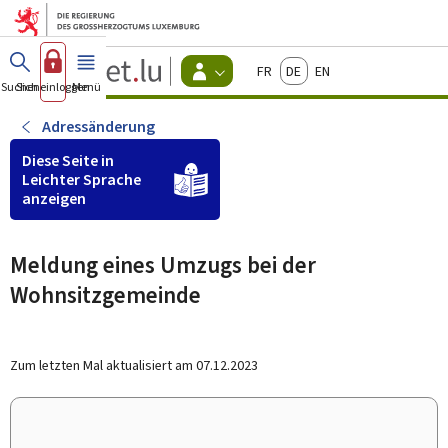
Zum Hauptmenü
Zum Inhalt
Guichet.lu
Français
Deutsch
English
Changer
Suchen
Sich einloggen
Menü
Haupt-
-
d'espace
Bürger
-
Adressänderung
Menu
bürger
Diese Seite in
actif
Leichter Sprache
anzeigen
Meldung eines Umzugs bei der
Wohnsitzgemeinde
Zum letzten Mal aktualisiert am
07.12.2023