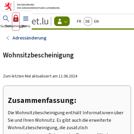
Zum Hauptmenü
Zum Inhalt
Guichet.lu
Français
Deutsch
English
Changer
Suchen
Sich einloggen
Menü
Haupt-
-
d'espace
Bürger
-
Adressänderung
Menu
bürger
actif
Wohnsitzbescheinigung
Zum letzten Mal aktualisiert am
11.06.2024
Zusammenfassung:
Die Wohnsitzbescheinigung enthält Informationen über
Sie und Ihren Wohnsitz. Es gibt auch die erweiterte
Wohnsitzbescheinigung, die zusätzlich