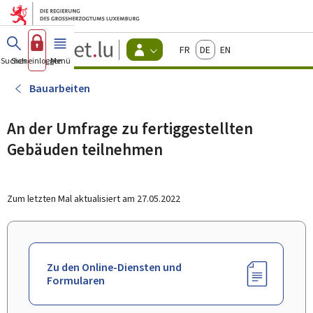
Zum Hauptmenü
Zum Inhalt
Guichet.lu
Français
Deutsch
English
Changer
Suchen
Sich einloggen
Menü
Haupt-
-
d'espace
Bürger
-
Bauarbeiten
Menu
bürger
actif
An der Umfrage zu fertiggestellten
Gebäuden teilnehmen
Zum letzten Mal aktualisiert am
27.05.2022
Zu den Online-Diensten und
Formularen