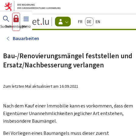
Zum Hauptmenü
Zum Inhalt
Guichet.lu
Français
Deutsch
English
Changer
Suchen
Sich einloggen
Menü
Haupt-
-
d'espace
Bürger
-
Bauarbeiten
Menu
bürger
actif
Bau-/Renovierungsmängel feststellen und
Ersatz/Nachbesserung verlangen
Zum letzten Mal aktualisiert am
16.09.2021
Nach dem Kauf einer Immobilie kann es vorkommen, dass dem
Eigentümer Unannehmlichkeiten jeglicher Art entstehen,
insbesondere Baumängel.
Bei Vorliegen eines Baumangels muss dieser zuerst