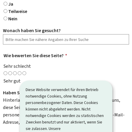
Ja
Teilweise
Nein
Wonach haben Sie gesucht?
Wie bewerten Sie diese Seite?
*
Sehr schlecht
Sehr gut
Diese Website verwendet für ihren Betrieb
Haben Sie Verbesserungsvorschläge?
notwendige Cookies, ohne Nutzung
Hinterlassen Sie uns einen Kommentar und helfen Sie uns,
personenbezogener Daten. Diese Cookies
diese Seite zu verbessern. Bitte geben Sie keine
können nicht abgelehnt werden. Nicht
personenbezogenen Daten an, wie zum Beispiel Ihre E-Mail-
notwendige Cookies werden zu statistischen
Adresse, Ihren Namen oder Ihre Telefonnummer.
Zwecken benutzt und nur aktiviert, wenn Sie
sie zulassen. Unsere