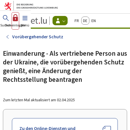
Zum Hauptmenü
Zum Inhalt
Guichet.lu
Français
Deutsch
English
Changer
Suchen
Sich einloggen
Menü
Haupt-
-
d'espace
Bürger
-
Vorübergehender Schutz
Menu
bürger
actif
Einwanderung - Als vertriebene Person aus
der Ukraine, die vorübergehenden Schutz
genießt, eine Änderung der
Rechtsstellung beantragen
Zum letzten Mal aktualisiert am
02.04.2025
Zu den Online-Diensten und