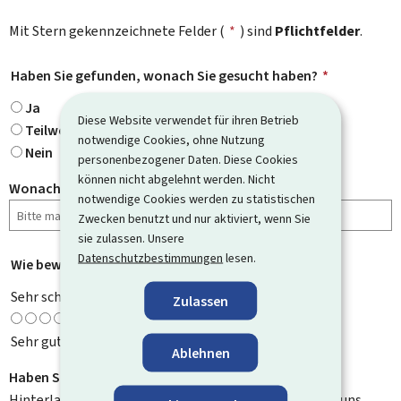
Mit Stern gekennzeichnete Felder (
*
) sind
Pflichtfelder
.
Haben Sie gefunden, wonach Sie gesucht haben?
*
Ja
Diese Website verwendet für ihren Betrieb
Teilweise
notwendige Cookies, ohne Nutzung
Nein
personenbezogener Daten. Diese Cookies
können nicht abgelehnt werden. Nicht
Wonach haben Sie gesucht?
notwendige Cookies werden zu statistischen
Zwecken benutzt und nur aktiviert, wenn Sie
sie zulassen. Unsere
Datenschutzbestimmungen
lesen.
Wie bewerten Sie diese Seite?
*
Sehr schlecht
Zulassen
Sehr gut
Ablehnen
Haben Sie Verbesserungsvorschläge?
Hinterlassen Sie uns einen Kommentar und helfen Sie uns,