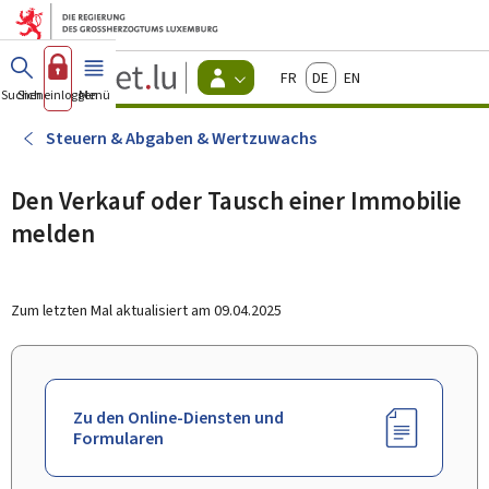
Zum Hauptmenü
Zum Inhalt
Guichet.lu
Français
Deutsch
English
Changer
Suchen
Sich einloggen
Menü
Haupt-
-
d'espace
Bürger
-
Steuern & Abgaben & Wertzuwachs
Menu
bürger
actif
Den Verkauf oder Tausch einer Immobilie
melden
Zum letzten Mal aktualisiert am
09.04.2025
Zu den Online-Diensten und
Formularen