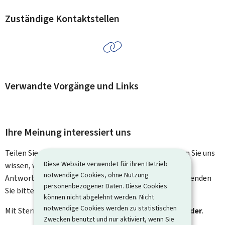
Zuständige Kontaktstellen
Verwandte Vorgänge und Links
Ihre Meinung interessiert uns
Teilen Sie uns Ihre Meinung zu dieser Seite mit. Lassen Sie uns
Diese Website verwendet für ihren Betrieb
wissen, was wir verbessern können. Sie erhalten keine
notwendige Cookies, ohne Nutzung
Antwort auf Ihr Feedback. Für spezifische Fragen verwenden
personenbezogener Daten. Diese Cookies
Sie bitte das Kontaktformular.
können nicht abgelehnt werden. Nicht
notwendige Cookies werden zu statistischen
Mit Stern gekennzeichnete Felder (
*
) sind
Pflichtfelder
.
Zwecken benutzt und nur aktiviert, wenn Sie