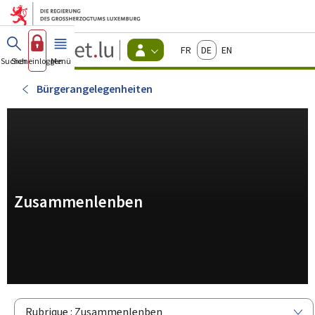
Zum Hauptmenü
Zum Inhalt
Guichet.lu
Français
Deutsch
English
Changer
Suchen
Sich einloggen
Menü
Haupt-
-
d'espace
Bürger
-
Bürgerangelegenheiten
Menu
bürger
actif
Zusammenlenben
Rubrique : Zusammenlenben