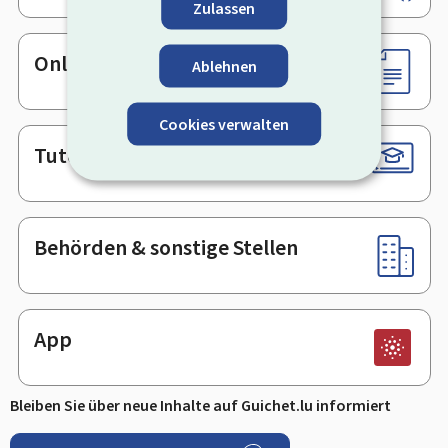
Zulassen
Online-Dienste & Formulare
Ablehnen
Cookies verwalten
Tutorials
Behörden & sonstige Stellen
App
Bleiben Sie über neue Inhalte auf Guichet.lu informiert