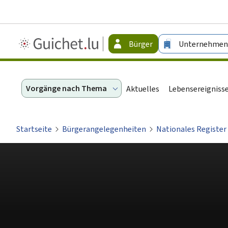
Guichet.lu
Bürger
Unternehmen
-
Bürger
Vorgänge nach Thema
Aktuelles
Lebensereigniss
Startseite
Bürgerangelegenheiten
Nationales Register