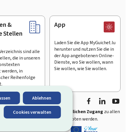
en &
App
e Stellen
Laden Sie die App MyGuichet.lu
herunter und nutzen Sie die in
Verzeichnis sind alle
der App angebotenen Online-
llen, die in unseren
Dienste, wo Sie wollen, wann
onstexten
Sie wollen, wie Sie wollen.
 werden, in
scher Reihenfolge
t.
Facebook
LinkedIn
Youtu
assen
Ablehnen
ährt
schnellen und benutzerfreundlichen Zugang
zu allen
Cookies verwalten
entlichen Stellen Luxemburgs angeboten werden.
s