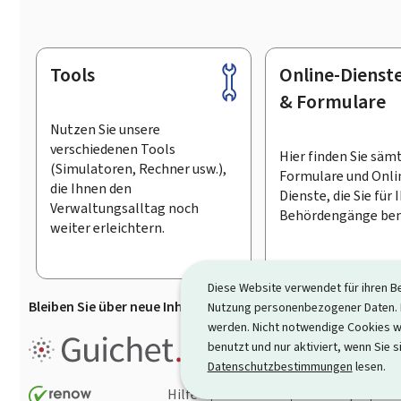
Tools
Online-Dienst
Footer
& Formulare
Nutzen Sie unsere
verschiedenen Tools
Hier finden Sie säm
(Simulatoren, Rechner usw.),
Formulare und Onli
die Ihnen den
Dienste, die Sie für 
Verwaltungsalltag noch
Behördengänge ben
weiter erleichtern.
Diese Website verwendet für ihren B
Bleiben Sie über neue Inhalte auf Guichet.lu informiert
D
Nutzung personenbezogener Daten. D
werden. Nicht notwendige Cookies w
Guichet.lu ist ein
Informationsp
benutzt und nur aktiviert, wenn Sie s
Informationen, Behördengängen
Datenschutzbestimmungen
lesen.
Hilfe
Kontakt
Sitemap
Ba