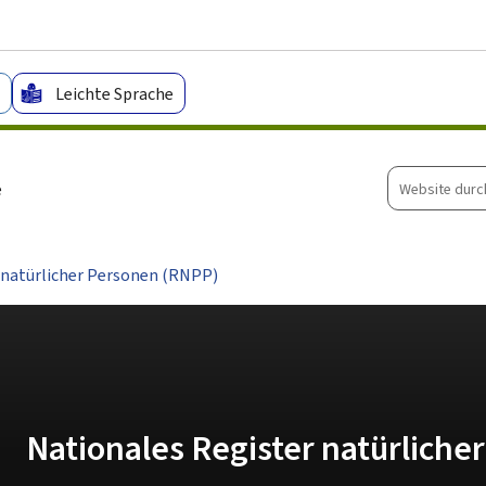
Zum Hauptmenü
Zum Inhalt
Leichte Sprache
Website
e
durchsuche
 natürlicher Personen (RNPP)
Nationales Register natürliche