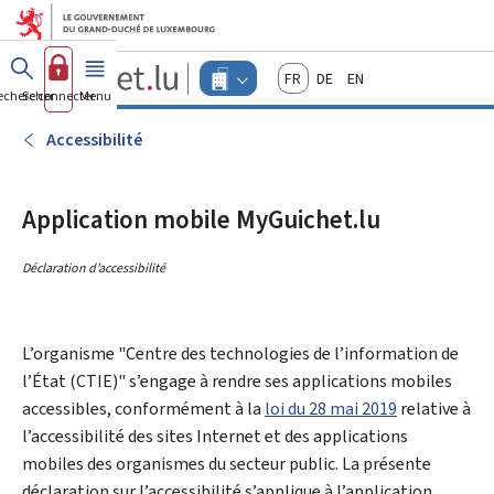
Aller au menu principal
Aller au contenu
Guichet.lu
Français
Deutsch
English
Changer
echercher
Se connecter
Menu
principal
-
d'espace
Entreprises
-
Accessibilité
Menu
entreprises
actif
Application mobile MyGuichet.lu
Déclaration d’accessibilité
L’organisme "Centre des technologies de l’information de
l’État (CTIE)" s’engage à rendre ses applications mobiles
accessibles, conformément à la
loi du 28 mai 2019
relative à
l’accessibilité des sites Internet et des applications
mobiles des organismes du secteur public. La présente
déclaration sur l’accessibilité s’applique à l’application