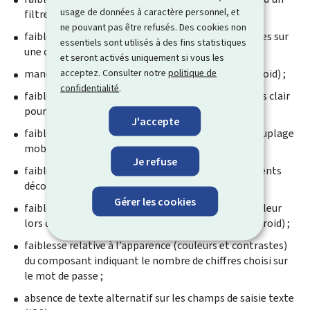
usage de données à caractère personnel, et
filtre (iOS & Android) ;
ne pouvant pas être refusés. Des cookies non
faiblesse relative à l’icône communications non lues sur
essentiels sont utilisés à des fins statistiques
une carte d’une démarche (iOS & Android) ;
et seront activés uniquement si vous les
acceptez. Consulter notre
politique de
manque de documents PDF accessibles (iOS & Android) ;
confidentialité
.
faiblesse relative au contraste du gris foncé sur gris clair
pour les titres et textes (iOS & Android) ;
J'accepte
faiblesse relative à l’animation QR Code dans le couplage
mobile / l’ajout d'un document (iOS & Android) ;
Je refuse
faiblesse relative à la lecture/consultation d’éléments
décoratifs (Android) ;
Gérer les cookies
faiblesse relative à l’information portée par la couleur
lors du couplage de l’appareil (3 étapes) (iOS & Android) ;
faiblesse relative à l’apparence (couleurs et contrastes)
du composant indiquant le nombre de chiffres choisi sur
le mot de passe ;
absence de texte alternatif sur les champs de saisie texte