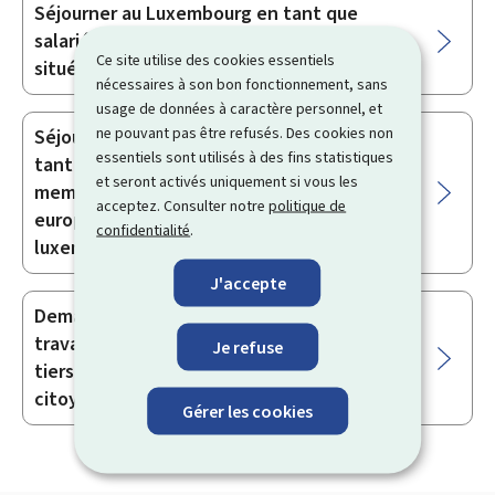
Séjourner au Luxembourg en tant que
salarié UE détaché par une entreprise
Ce site utilise des cookies essentiels
située hors de l'Union européenne
nécessaires à son bon fonctionnement, sans
usage de données à caractère personnel, et
ne pouvant pas être refusés. Des cookies non
Séjourner plus de 3 mois au Luxembourg en
essentiels sont utilisés à des fins statistiques
tant que ressortissant de pays tiers
et seront activés uniquement si vous les
membre de famille d’un citoyen de l’Union
acceptez. Consulter notre
politique de
européenne ou d’un ressortissant
confidentialité
.
luxembourgeois
J'accepte
Demander une dispense d’autorisation de
travail en tant que ressortissant de pays
Je refuse
tiers conjoint ou partenaire ou enfant d’un
citoyen UE travailleur frontalier
Gérer les cookies