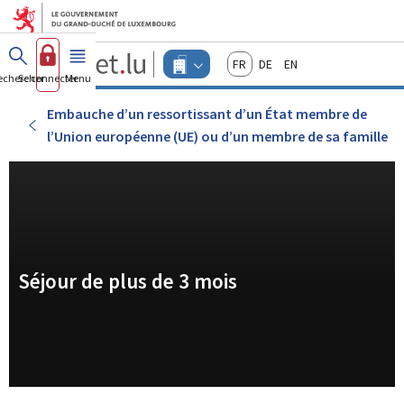
Aller au menu principal
Aller au contenu
Guichet.lu
Français
Deutsch
English
Changer
echercher
Se connecter
Menu
principal
-
d'espace
Entreprises
-
Embauche d’un ressortissant d’un État membre de
Menu
l’Union européenne (UE) ou d’un membre de sa famille
entreprises
actif
Séjour de plus de 3 mois