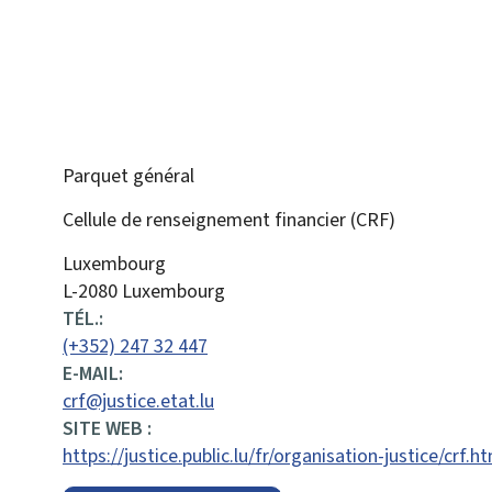
Parquet général
Cellule de renseignement financier (CRF)
ADRESSE
Luxembourg
:
L-2080 Luxembourg
TÉL.:
(+352) 247 32 447
E-MAIL:
crf@justice.etat.lu
SITE WEB :
https://justice.public.lu/fr/organisation-justice/crf.h