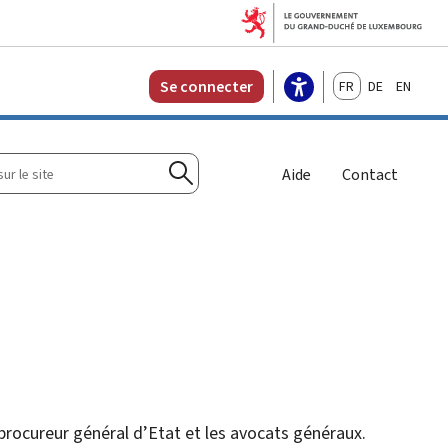
Français
Deutsch
English
Se connecter
r
Aide
Contact
Rechercher
e procureur général d’Etat et les avocats généraux.