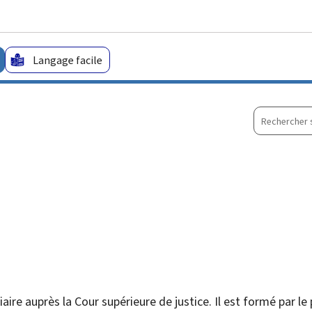
Aller au menu principal
Aller au contenu
Langage facile
Recherche
sur
le
site
ciaire auprès la Cour supérieure de justice. Il est formé par l