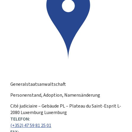
Generalstaatsanwaltschaft
Personenstand, Adoption, Namensänderung
ADRESSE:
Cité judiciaire – Gebäude PL – Plateau du Saint-Esprit
L-
2080
Luxemburg
Luxemburg
TELEFON:
(+352) 47 59 81 25 01
FAX: