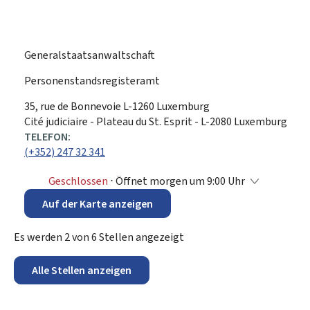
Generalstaatsanwaltschaft
Personenstandsregisteramt
ADRESSE:
35, rue de Bonnevoie
L-1260
Luxemburg
Cité judiciaire - Plateau du St. Esprit - L-2080 Luxemburg
TELEFON:
(+352) 247 32 341
Geschlossen
⋅ Öffnet morgen um 9:00 Uhr
Auf der Karte anzeigen
Es werden
2
von
6
Stellen angezeigt
Alle Stellen anzeigen