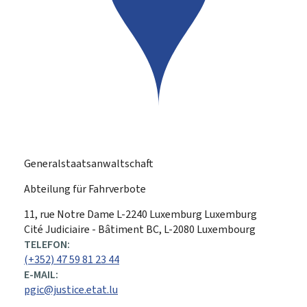
Generalstaatsanwaltschaft
Abteilung für Fahrverbote
ADRESSE:
11, rue Notre Dame
L-2240
Luxemburg
Luxemburg
Cité Judiciaire - Bâtiment BC, L-2080 Luxembourg
TELEFON:
(+352) 47 59 81 23 44
E-MAIL:
pgic@justice.etat.lu