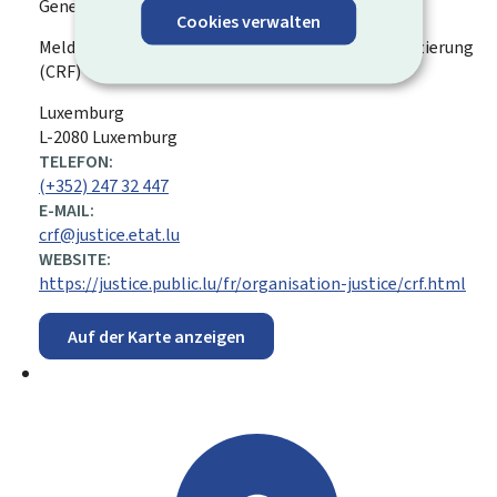
Generalstaatsanwaltschaft
Cookies verwalten
Meldestelle für Geldwäsche und Terrorismusfinanzierung
(CRF)
ADRESSE:
Luxemburg
L-2080 Luxemburg
TELEFON:
(+352) 247 32 447
E-MAIL:
crf@justice.etat.lu
WEBSITE:
https://justice.public.lu/fr/organisation-justice/crf.html
Auf der Karte anzeigen