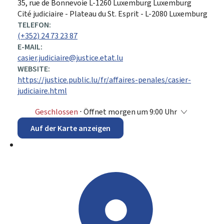
ADRESSE:
35, rue de Bonnevoie
L-1260
Luxemburg
Luxemburg
Cité judiciaire - Plateau du St. Esprit - L-2080 Luxemburg
TELEFON:
(+352) 24 73 23 87
E-MAIL:
casier.judiciaire@justice.etat.lu
WEBSITE:
https://justice.public.lu/fr/affaires-penales/casier-
judiciaire.html
Geschlossen
⋅ Öffnet morgen um 9:00 Uhr
Auf der Karte anzeigen