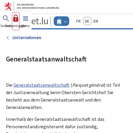
Zum Hauptmenü
Zum Inhalt
Guichet.lu
Français
Deutsch
English
Changer
Suchen
Sich einloggen
Menü
Haupt-
-
d'espace
Unternehmen
-
Unternehmen
Menu
unternehmen
actif
Generalstaatsanwaltschaft
Die
Generalstaatsanwaltschaft
(
Parquet général
) ist Teil
der Justizverwaltung beim Obersten Gerichtshof. Sie
besteht aus dem Generalstaatsanwalt und den
Generalanwälten.
Innerhalb der Generalstaatsanwaltschaft ist das
Personenstandsregisteramt dafür zuständig,