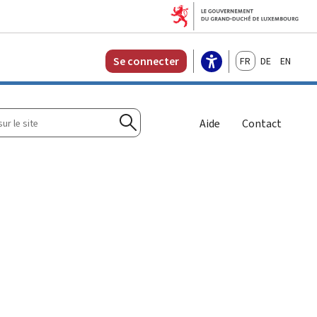
Français
Deutsch
English
Se connecter
r
Aide
Contact
Rechercher