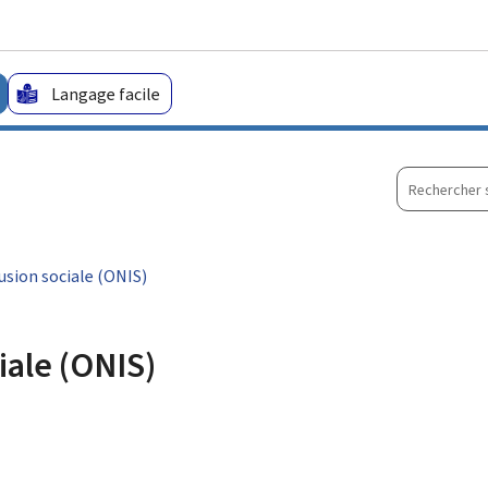
Aller au menu principal
Aller au contenu
Langage facile
Recherche
sur
le
site
lusion sociale (ONIS)
iale (ONIS)