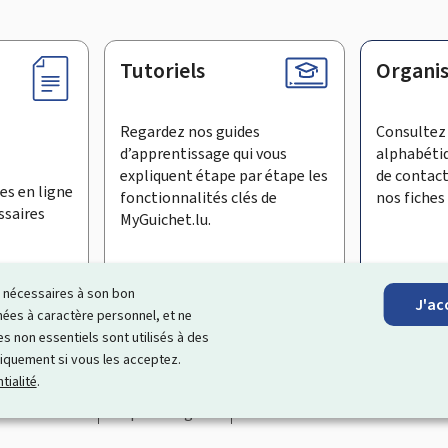
Tutoriels
Organi
Regardez nos guides
Consultez 
d’apprentissage qui vous
alphabéti
expliquent étape par étape les
de contac
es en ligne
fonctionnalités clés de
nos fiches 
ssaires
MyGuichet.lu.
ls nécessaires à son bon
J'ac
inscrire à la newsletter
es à caractère personnel, et ne
s non essentiels sont utilisés à des
ages Internet qui vous aide à
échanger avec l’État
et qui et vous
niquement si vous les acceptez.
tialité
.
Accessibilité
Aspects légaux
Gestion des cookies