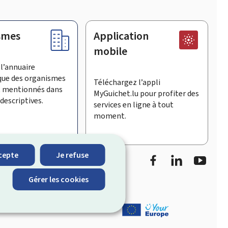
smes
Application
mobile
l’annuaire
que des organismes
Téléchargez l’appli
t mentionnés dans
MyGuichet.lu pour profiter des
descriptives.
services en ligne à tout
moment.
Facebook
LinkedIn
Youtu
cepte
Je refuse
informe sur les
Gérer les cookies