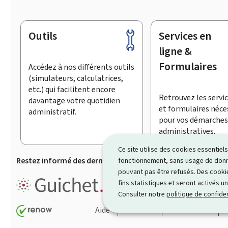
Outils
Services en
Pied
de
ligne &
page
Formulaires
Accédez à nos différents outils
(simulateurs, calculatrices,
etc.) qui facilitent encore
Retrouvez les servic
davantage votre quotidien
et formulaires néce
administratif.
pour vos démarches
administratives.
Ce site utilise des cookies essentie
Restez informé des dernières actualités de Guichet.lu
S’
fonctionnement, sans usage de donné
pouvant pas être refusés. Des cookie
Guichet.lu est un ensemble de p
fins statistiques et seront activés u
démarches administratives
.
Consulter notre
politique de confiden
Aide
Contact
Plan du site