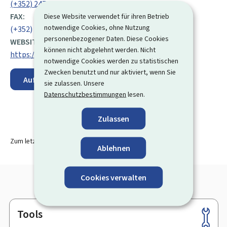
(+352) 247 83 636
FAX:
Diese Website verwendet für ihren Betrieb
notwendige Cookies, ohne Nutzung
(+352) 40 47 06
personenbezogener Daten. Diese Cookies
WEBSITE:
können nicht abgelehnt werden. Nicht
https://onis.gouvernement.lu/de.html
notwendige Cookies werden zu statistischen
Zwecken benutzt und nur aktiviert, wenn Sie
Auf der Karte anzeigen
sie zulassen. Unsere
Datenschutzbestimmungen
lesen.
Zulassen
Zum letzten Mal aktualisiert am
13.08.2024
Ablehnen
Cookies verwalten
Tools
Footer