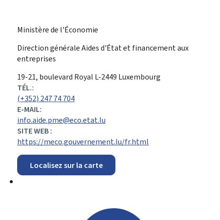
Ministère de l'Économie
Direction générale Aides d'État et financement aux
entreprises
ADRESSE
19-21, boulevard Royal
L-2449
Luxembourg
:
TÉL.:
(+352) 247 74 704
E-MAIL:
info.aide.pme@eco.etat.lu
SITE WEB :
https://meco.gouvernement.lu/fr.html
Localisez sur la carte