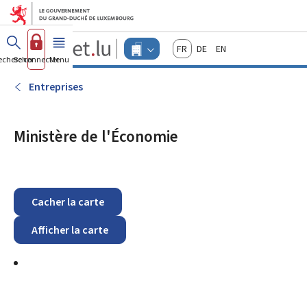
Aller au menu principal
Aller au contenu
Guichet.lu
Français
Deutsch
English
Changer
echercher
Se connecter
Menu
principal
-
d'espace
Entreprises
-
Entreprises
Menu
entreprises
actif
Ministère de l'Économie
Cacher la carte
Afficher la carte