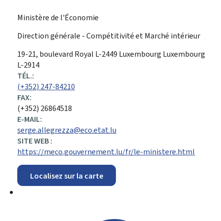
Ministère de l'Économie
Direction générale - Compétitivité et Marché intérieur
ADRESSE
19-21, boulevard Royal
L-2449
Luxembourg
Luxembourg
:
L-2914
TÉL.:
(+352) 247-84210
FAX:
(+352) 26864518
E-MAIL:
serge.allegrezza@eco.etat.lu
SITE WEB :
https://meco.gouvernement.lu/fr/le-ministere.html
Localisez sur la carte