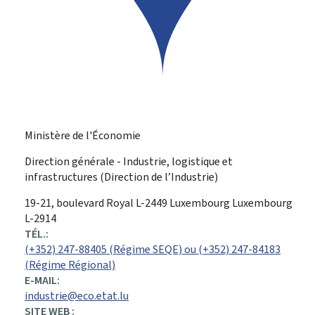
Ministère de l'Économie
Direction générale - Industrie, logistique et
infrastructures (Direction de l’Industrie)
ADRESSE
19-21, boulevard Royal
L-2449
Luxembourg
Luxembourg
:
L-2914
TÉL.:
(+352) 247-88405 (Régime SEQE) ou (+352) 247-84183
(Régime Régional)
E-MAIL:
industrie@eco.etat.lu
SITE WEB :