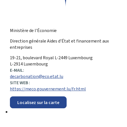
Ministère de l'Économie
Direction générale Aides d’État et financement aux
entreprises
ADRESSE
19-21, boulevard Royal
L-2449
Luxembourg
:
L-2914 Luxembourg
E-MAIL:
decarbonation@eco.etat.lu
SITE WEB :
https://meco.gouvernement.lu/fr.html
Localisez sur la carte