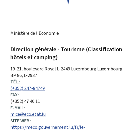
Ministère de l'Économie
Direction générale - Tourisme (Classification
hôtels et camping)
ADRESSE
19-21, boulevard Royal
L-2449
Luxembourg
Luxembourg
:
BP 86, L-2937
TÉL.:
(+352) 247-84749
FAX:
(+352) 47 40 11
E-MAIL:
mice@eco.etat.lu
SITE WEB :
https://meco.gouvernement.lu/fr/le-