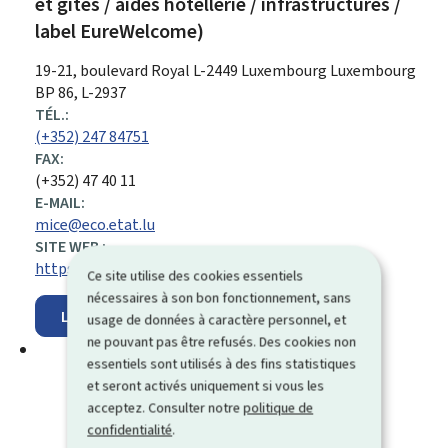
et gîtes / aides hôtellerie / infrastructures /
label EureWelcome)
ADRESSE
19-21, boulevard Royal
L-2449
Luxembourg
Luxembourg
:
BP 86, L-2937
TÉL.:
(+352) 247 84751
FAX:
(+352) 47 40 11
E-MAIL:
mice@eco.etat.lu
SITE WEB :
https://meco.gouvernement.lu/fr.html
Ce site utilise des cookies essentiels
nécessaires à son bon fonctionnement, sans
Localisez sur la carte
usage de données à caractère personnel, et
ne pouvant pas être refusés. Des cookies non
essentiels sont utilisés à des fins statistiques
et seront activés uniquement si vous les
acceptez. Consulter notre
politique de
confidentialité
.