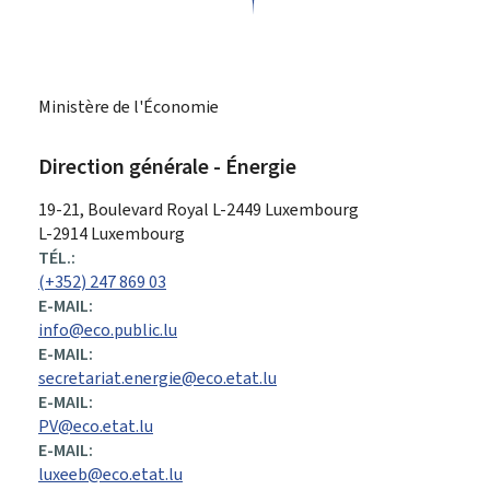
Ministère de l'Économie
Direction générale - Énergie
ADRESSE
19-21, Boulevard Royal
L-2449
Luxembourg
:
L-2914 Luxembourg
TÉL.:
(+352) 247 869 03
E-MAIL:
info@eco.public.lu
E-MAIL:
secretariat.energie@eco.etat.lu
E-MAIL:
PV@eco.etat.lu
E-MAIL:
luxeeb@eco.etat.lu