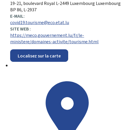
ADRESSE
19-21, boulevard Royal
L-2449
Luxembourg
Luxembourg
:
BP 86, L-2937
E-MAIL:
covid19.tourisme@eco.etat.lu
SITE WEB :
https://meco.gouvernement.lu/fr/le-
ministere/domaines-activite/tourisme.html
Localisez sur la carte