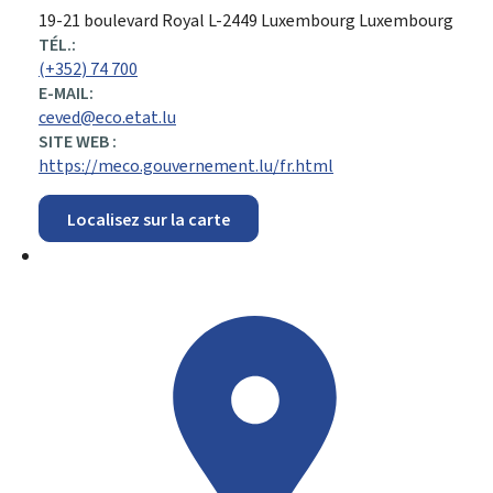
ADRESSE
19-21 boulevard Royal
L-2449
Luxembourg
Luxembourg
:
TÉL.:
(+352) 74 700
E-MAIL:
ceved@eco.etat.lu
SITE WEB :
https://meco.gouvernement.lu/fr.html
Localisez sur la carte