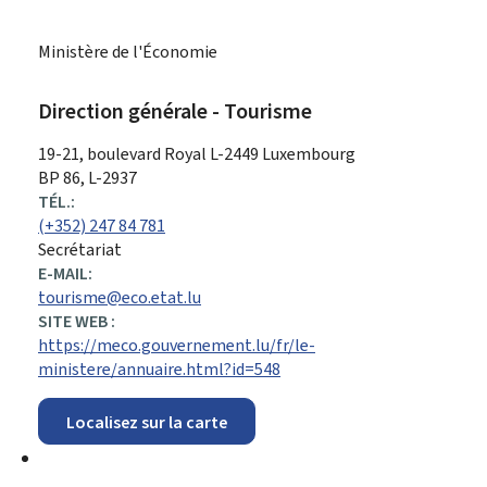
Ministère de l'Économie
Direction générale - Tourisme
ADRESSE
19-21, boulevard Royal
L-2449
Luxembourg
:
BP 86, L-2937
TÉL.:
(+352) 247 84 781
Secrétariat
E-MAIL:
tourisme@eco.etat.lu
SITE WEB :
https://meco.gouvernement.lu/fr/le-
ministere/annuaire.html?id=548
Localisez sur la carte