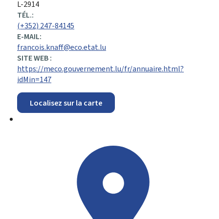
:
L-2914
TÉL.:
(+352) 247-84145
E-MAIL:
francois.knaff@eco.etat.lu
SITE WEB :
https://meco.gouvernement.lu/fr/annuaire.html?
idMin=147
Localisez sur la carte