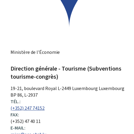
Ministère de l'Économie
Direction générale - Tourisme (Subventions
tourisme-congrès)
ADRESSE
19-21, boulevard Royal
L-2449
Luxembourg
Luxembourg
:
BP 86, L-2937
TÉL.:
(+352) 247 74152
FAX:
(+352) 47 40 11
E-MAIL: