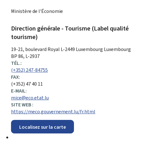
Ministère de l'Économie
Direction générale - Tourisme (Label qualité
tourisme)
ADRESSE
19-21, boulevard Royal
L-2449
Luxembourg
Luxembourg
:
BP 86, L-2937
TÉL.:
(+352) 247-84755
FAX:
(+352) 47 40 11
E-MAIL:
mice@eco.etat.lu
SITE WEB :
https://meco.gouvernement.lu/fr.html
Localisez sur la carte