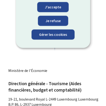
J'accepte
Je refuse
Gérer les cookies
Ministère de l'Économie
Direction générale - Tourisme (Aides
financières, budget et comptabilité)
ADRESSE
19-21, boulevard Royal
L-2449
Luxembourg
Luxembourg
:
B.P. 86, L-2937 Luxembourg