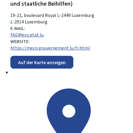
und staatliche Beihilfen)
ADRESSE:
19-21, boulevard Royal
L-2449
Luxemburg
L-2914 Luxemburg
E-MAIL:
FAE@eco.etat.lu
WEBSITE:
https://meco.gouvernement.lu/fr.html
Auf der Karte anzeigen