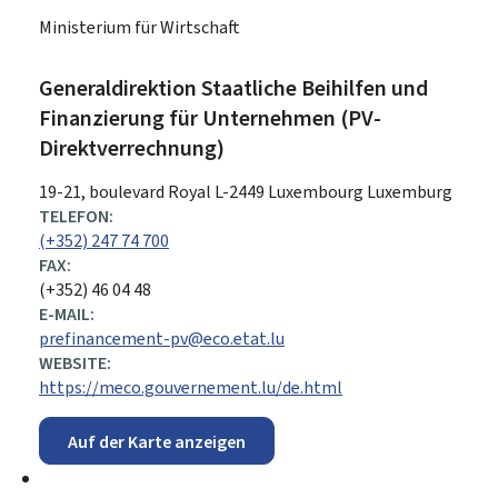
Ministerium für Wirtschaft
Generaldirektion Staatliche Beihilfen und
Finanzierung für Unternehmen (PV-
Direktverrechnung)
ADRESSE:
19-21, boulevard Royal
L-2449
Luxembourg
Luxemburg
TELEFON:
(+352) 247 74 700
FAX:
(+352) 46 04 48
E-MAIL:
prefinancement-pv@eco.etat.lu
WEBSITE:
https://meco.gouvernement.lu/de.html
Auf der Karte anzeigen