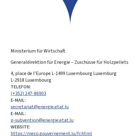
Ministerium für Wirtschaft
Generaldirektion für Energie – Zuschüsse für Holzpellets
ADRESSE:
4, place de l’Europe
L-1499
Luxembourg
Luxemburg
L-2918 Luxembourg
TELEFON:
(+352) 247-86903
E-MAIL:
secretariat@energie.etat.lu
E-MAIL:
p-subvention@energie.etat.lu
WEBSITE:
https://meco.gouvernement.lu/fr.html