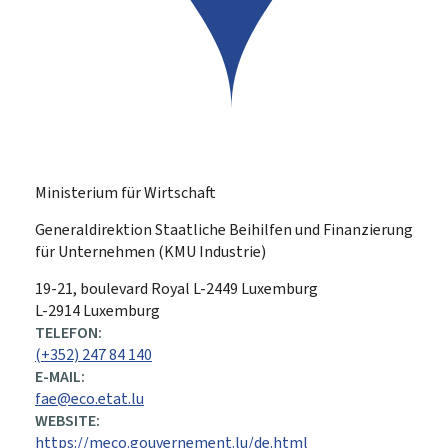
Ministerium für Wirtschaft
Generaldirektion Staatliche Beihilfen und Finanzierung
für Unternehmen (KMU Industrie)
ADRESSE:
19-21, boulevard Royal
L-2449
Luxemburg
L-2914 Luxemburg
TELEFON:
(+352) 247 84 140
E-MAIL:
fae@eco.etat.lu
WEBSITE:
https://meco.gouvernement.lu/de.html