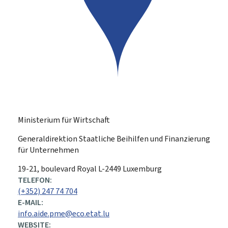
Ministerium für Wirtschaft
Generaldirektion Staatliche Beihilfen und Finanzierung
für Unternehmen
ADRESSE:
19-21, boulevard Royal
L-2449
Luxemburg
TELEFON:
(+352) 247 74 704
E-MAIL:
info.aide.pme@eco.etat.lu
WEBSITE: