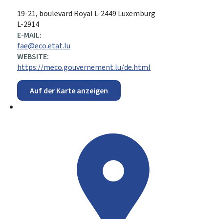
ADRESSE:
19-21, boulevard Royal
L-2449
Luxemburg
L-2914
E-MAIL:
fae@eco.etat.lu
WEBSITE:
https://meco.gouvernement.lu/de.html
Auf der Karte anzeigen