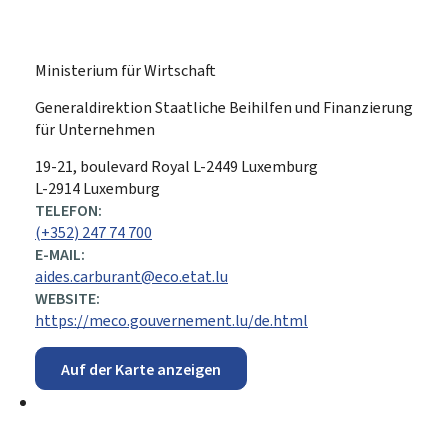
Ministerium für Wirtschaft
Generaldirektion Staatliche Beihilfen und Finanzierung
für Unternehmen
ADRESSE:
19-21, boulevard Royal
L-2449
Luxemburg
L-2914 Luxemburg
TELEFON:
(+352) 247 74 700
E-MAIL:
aides.carburant@eco.etat.lu
WEBSITE:
https://meco.gouvernement.lu/de.html
Auf der Karte anzeigen