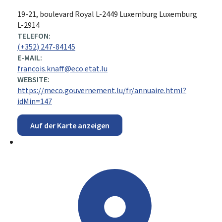
ADRESSE:
19-21, boulevard Royal
L-2449
Luxemburg
Luxemburg
L-2914
TELEFON:
(+352) 247-84145
E-MAIL:
francois.knaff@eco.etat.lu
WEBSITE:
https://meco.gouvernement.lu/fr/annuaire.html?
idMin=147
Auf der Karte anzeigen