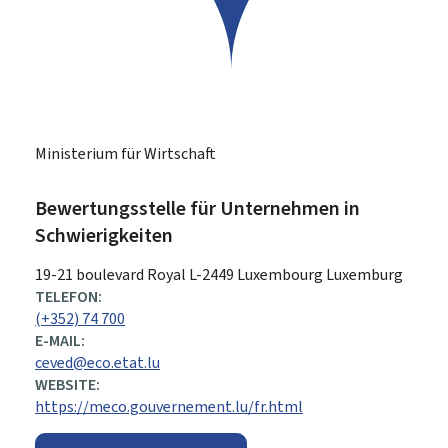
Ministerium für Wirtschaft
Bewertungsstelle für Unternehmen in
Schwierigkeiten
ADRESSE:
19-21 boulevard Royal
L-2449
Luxembourg
Luxemburg
TELEFON:
(+352) 74 700
E-MAIL:
ceved@eco.etat.lu
WEBSITE:
https://meco.gouvernement.lu/fr.html