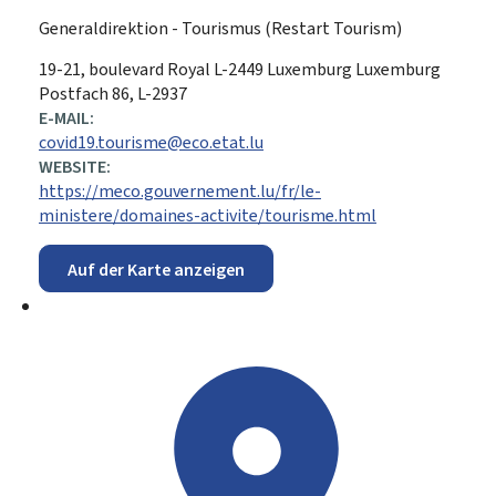
Generaldirektion - Tourismus (Restart Tourism)
ADRESSE:
19-21, boulevard Royal
L-2449
Luxemburg
Luxemburg
Postfach 86, L-2937
E-MAIL:
covid19.tourisme@eco.etat.lu
WEBSITE:
https://meco.gouvernement.lu/fr/le-
ministere/domaines-activite/tourisme.html
Auf der Karte anzeigen