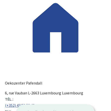
Oekozenter Pafendall
ADRESSE
6, rue Vauban
L-2663
Luxembourg
Luxembourg
:
TÉL.:
(+352) 43 90 30 40