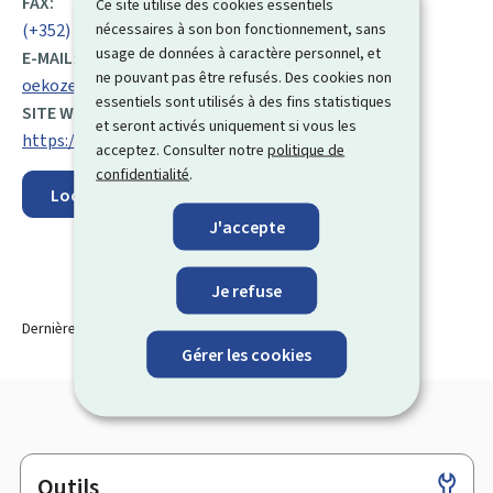
FAX:
Ce site utilise des cookies essentiels
nécessaires à son bon fonctionnement, sans
(+352) 43 90 30 43
usage de données à caractère personnel, et
E-MAIL:
ne pouvant pas être refusés. Des cookies non
oekozenter@oeko.lu
essentiels sont utilisés à des fins statistiques
SITE WEB :
et seront activés uniquement si vous les
https://www.oekozenter.lu/fr/
acceptez. Consulter notre
politique de
confidentialité
.
Localisez sur la carte
J'accepte
Je refuse
Dernière modification le
30.03.2026
Gérer les cookies
Outils