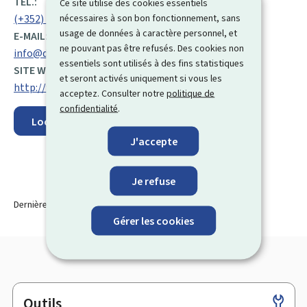
TÉL.:
Ce site utilise des cookies essentiels
nécessaires à son bon fonctionnement, sans
(+352) 247 72 100
usage de données à caractère personnel, et
E-MAIL:
ne pouvant pas être refusés. Des cookies non
info@digital.etat.lu
essentiels sont utilisés à des fins statistiques
SITE WEB :
et seront activés uniquement si vous les
http://www.digitalisation.lu/
acceptez. Consulter notre
politique de
confidentialité
.
Localisez sur la carte
J'accepte
Je refuse
Dernière modification le
30.03.2026
Gérer les cookies
Outils