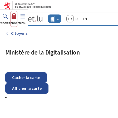
Aller au menu principal
Aller au contenu
Guichet.lu
Français
Deutsch
English
Changer
echercher
Se connecter
Menu
principal
-
d'espace
Entreprises
-
Citoyens
Menu
entreprises
actif
Ministère de la Digitalisation
Cacher la carte
Afficher la carte