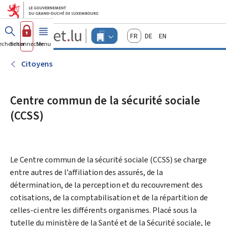
Aller au menu principal
Aller au contenu
Guichet.lu
Français
Deutsch
English
Changer
echercher
Se connecter
Menu
principal
-
d'espace
Entreprises
-
Citoyens
Menu
entreprises
actif
Centre commun de la sécurité sociale
(CCSS)
Le
Centre commun de la sécurité sociale
(CCSS) se charge
entre autres de l’affiliation des assurés, de la
détermination, de la perception et du recouvrement des
cotisations, de la comptabilisation et de la répartition de
celles-ci entre les différents organismes. Placé sous la
tutelle du ministère de la Santé et de la Sécurité sociale, le