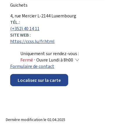
Guichets
ADRESSE
4, rue Mercier
L-2144
Luxembourg
:
TÉL.:
(+352) 40 14 11
SITE WEB :
https://ccss.lu/fr.html
Uniquement sur rendez-vous :
Fermé
⋅ Ouvre Lundi à 8h00
Formulaire de contact
Localisez sur la carte
Dernière modification le
02.04.2025