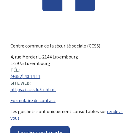
Centre commun de la sécurité sociale (CCSS)
ADRESSE
4, rue Mercier
L-2144
Luxembourg
:
L-2975 Luxembourg
TÉL.:
(+352) 40 14 11
SITE WEB :
https://ccss.lu/fr.html
Formulaire de contact
Les guichets sont uniquement consultables sur
rendez-
vous
.
Localisez sur la carte