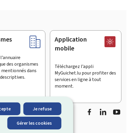
smes
Application
mobile
l’annuaire
que des organismes
Téléchargez l’appli
t mentionnés dans
MyGuichet.lu pour profiter des
descriptives.
services en ligne à tout
moment.
Facebook
LinkedIn
Youtu
cepte
Je refuse
informe sur les
Gérer les cookies