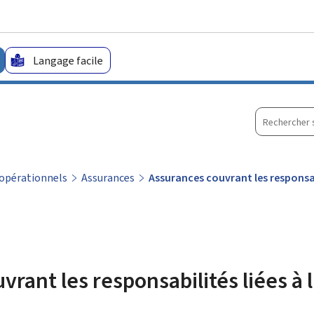
Aller au menu principal
Aller au contenu
Langage facile
Recherche
sur
le
site
/ opérationnels
Assurances
Assurances couvrant les responsabi
rant les responsabilités liées à l