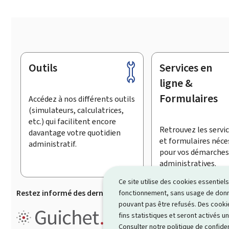
Outils
Services en
Pied
de
ligne &
page
Formulaires
Accédez à nos différents outils
(simulateurs, calculatrices,
etc.) qui facilitent encore
Retrouvez les servic
davantage votre quotidien
et formulaires néce
administratif.
pour vos démarches
administratives.
Ce site utilise des cookies essentie
Restez informé des dernières actualités de Guichet.lu
S’
fonctionnement, sans usage de donné
pouvant pas être refusés. Des cookie
Guichet.lu est un ensemble de p
fins statistiques et seront activés u
démarches administratives
.
Consulter notre
politique de confiden