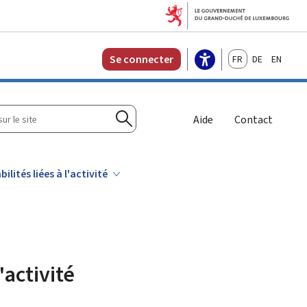
Français
Deutsch
English
Se connecter
r
Aide
Contact
Rechercher
lités liées à l'activité
'activité