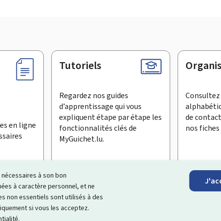
Tutoriels
Organi
Regardez nos guides
Consultez 
d’apprentissage qui vous
alphabéti
expliquent étape par étape les
de contac
es en ligne
fonctionnalités clés de
nos fiches 
ssaires
MyGuichet.lu.
ls nécessaires à son bon
J'ac
inscrire à la newsletter
es à caractère personnel, et ne
s non essentiels sont utilisés à des
ages Internet qui vous aide à
échanger avec l’État
et qui et vous
niquement si vous les acceptez.
tialité
.