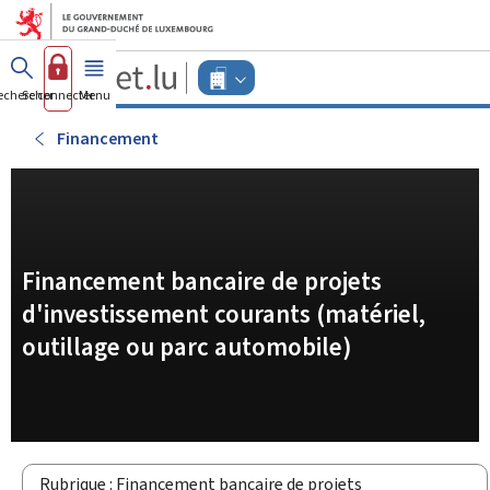
Aller au menu principal
Aller au contenu
Guichet.lu
Changer
echercher
Se connecter
Menu
principal
-
d'espace
Entreprises
-
Financement
Menu
entreprises
actif
Financement bancaire de projets
d'investissement courants (matériel,
outillage ou parc automobile)
Rubrique : Financement bancaire de projets