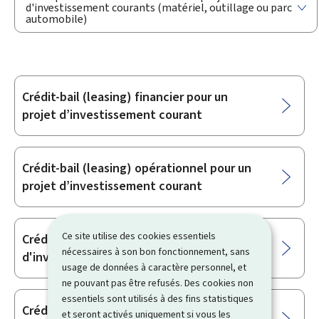
d'investissement courants (matériel, outillage ou parc
automobile)
Crédit-bail (leasing) financier pour un
Sous-
projet d’investissement courant
rubriques
Crédit-bail (leasing) opérationnel pour un
projet d’investissement courant
Ce site utilise des cookies essentiels
Crédit à moyen terme pour un projet
nécessaires à son bon fonctionnement, sans
d'investissement courant
usage de données à caractère personnel, et
ne pouvant pas être refusés. Des cookies non
essentiels sont utilisés à des fins statistiques
Crédit roll-over pour un projet
et seront activés uniquement si vous les